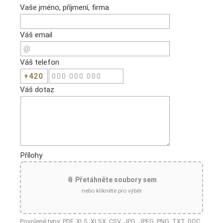
Vaše jméno, příjmení, firma
Váš email
Váš telefon
Váš dotaz
Přílohy
📎 Přetáhněte soubory sem
nebo klikněte pro výběr
Povolené typy: PDF, XLS, XLSX, CSV, JPG, JPEG, PNG, TXT, DOC,