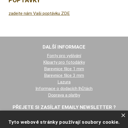
POPTÁVKY
zadejte nám Vaši poptávku ZDE
DALŠÍ INFORMACE
Fonty pro vyšívání
Kliparty pro fotodárky
Barevnice filce 1 mm
Barevnice filce 3 mm
Lazura
Informace o dodacích lhůtách
Doprava a platby
PŘEJETE SI ZASÍLAT EMAILY NEWSLETTER ?
×
Tyto webové stránky používají soubory cookie.