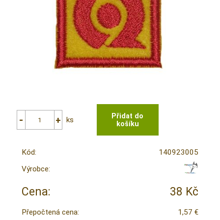
ks
Kód:
140923005
Výrobce:
Cena:
38 Kč
Přepočtená cena:
1,57 €