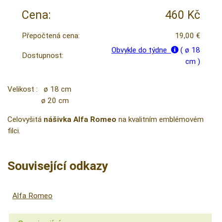
Cena:
460 Kč
Přepočtená cena:
19,00 €
Obvykle do týdne
( ø 18
Dostupnost:
cm )
Velikost : ø 18 cm
ø 20 cm
Celovyšitá
nášivka
Alfa
Romeo
na kvalitním emblémovém
filci.
Související odkazy
Alfa Romeo