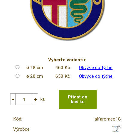
Vyberte variantu:
ø 18 cm
460 Kč
Obvykle do týdne
ø 20 cm
650 Kč
Obvykle do týdne
ks
Kód:
alfaromeo18
Výrobce: