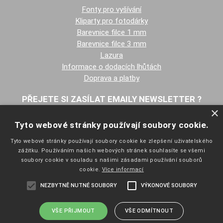
Fonty pro vyšívání
Kliparty pro fotodárky
Barevnice filce 1 mm
Barevnice filce 3 mm
Lazura
Informace o dodacích lhůtách
Doprava a platby
PŘEJETE SI ZASÍLAT EMAILY NEWSLETTER ?
×
Tyto webové stránky používají soubory cookie.
Tyto webové stránky používají soubory cookie ke zlepšení uživatelského
zážitku. Používáním našich webových stránek souhlasíte se všemi
soubory cookie v souladu s našimi zásadami používání souborů
cookie.
Více informací
NAVIGACE
NEZBYTNĚ NUTNÉ SOUBORY
VÝKONOVÉ SOUBORY
Úvodní strana
Katalog zboží
Nákupní košík
VŠE PŘIJMOUT
VŠE ODMÍTNOUT