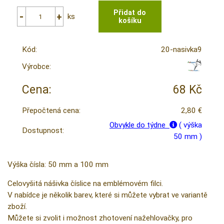
ks
Kód:
20-nasivka9
Výrobce:
Cena:
68 Kč
Přepočtená cena:
2,80 €
Obvykle do týdne
( výška
Dostupnost:
50 mm )
Výška čísla: 50 mm a 100 mm
Celovyšitá nášivka číslice na emblémovém filci.
V nabídce je několik barev, které si můžete vybrat ve variantě
zboží.
Můžete si zvolit i možnost zhotovení nažehlovačky, pro