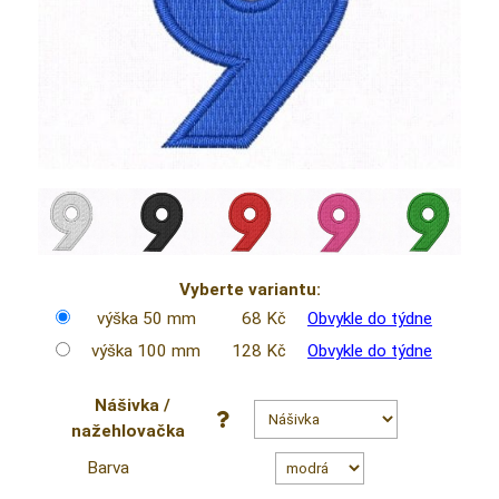
Vyberte variantu:
výška 50 mm
68 Kč
Obvykle do týdne
výška 100 mm
128 Kč
Obvykle do týdne
Nášivka /
nažehlovačka
Barva