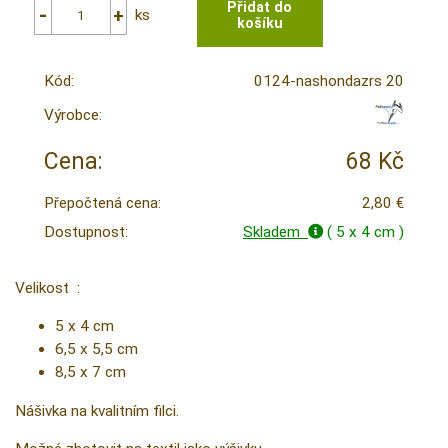
ks
Kód:
0124-nashondazrs 20
Výrobce:
Cena:
68 Kč
Přepočtená cena:
2,80 €
Dostupnost:
Skladem
( 5 x 4 cm )
Velikost :
5 x 4 cm
6,5 x 5,5 cm
8,5 x 7 cm
Nášivka na kvalitním filci.