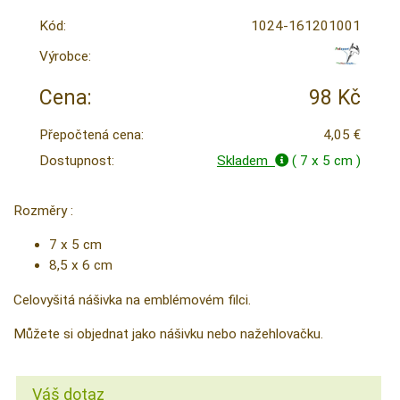
Kód:
1024-161201001
Výrobce:
Cena:
98 Kč
Přepočtená cena:
4,05 €
Dostupnost:
Skladem
( 7 x 5 cm )
Rozměry :
7 x 5 cm
8,5 x 6 cm
Celovyšitá nášivka na emblémovém filci.
Můžete si objednat jako nášivku nebo nažehlovačku.
Váš dotaz