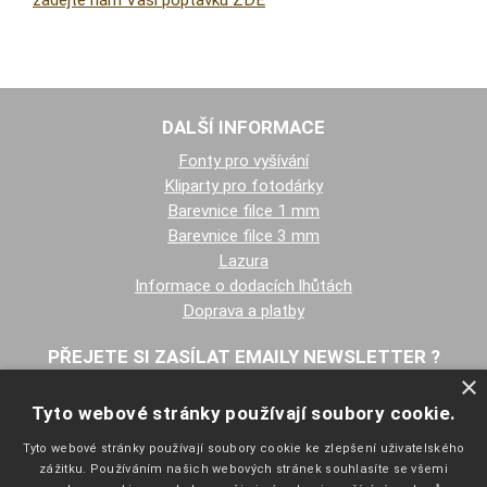
zadejte nám Vaši poptávku ZDE
DALŠÍ INFORMACE
Fonty pro vyšívání
Kliparty pro fotodárky
Barevnice filce 1 mm
Barevnice filce 3 mm
Lazura
Informace o dodacích lhůtách
Doprava a platby
PŘEJETE SI ZASÍLAT EMAILY NEWSLETTER ?
×
Tyto webové stránky používají soubory cookie.
Tyto webové stránky používají soubory cookie ke zlepšení uživatelského
zážitku. Používáním našich webových stránek souhlasíte se všemi