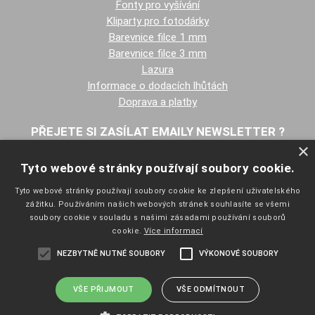
Fonty pro vyšívání
Kliparty pro fotodárky
Barevnice filce 1 mm
Barevnice filce 3 mm
Lazura
Informace o dodacích lhůtách
Doprava a platby
PŘEJETE SI ZASÍLAT EMAILY NEWSLETTER ?
×
Tyto webové stránky používají soubory cookie.
Tyto webové stránky používají soubory cookie ke zlepšení uživatelského
zážitku. Používáním našich webových stránek souhlasíte se všemi
soubory cookie v souladu s našimi zásadami používání souborů
cookie.
Více informací
NAVIGACE
NEZBYTNĚ NUTNÉ SOUBORY
VÝKONOVÉ SOUBORY
Úvodní strana
Katalog zboží
Nákupní košík
VŠE PŘIJMOUT
VŠE ODMÍTNOUT
Obchodní podmínky