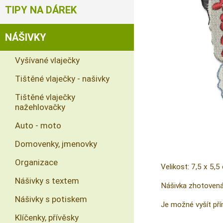
TIPY NA DÁREK
NÁŠIVKY
Vyšívané vlaječky
Tištěné vlaječky - našivky
Tištěné vlaječky
nažehlovačky
Auto - moto
Domovenky, jmenovky
Organizace
Velikost: 7,5 x 5,5
Nášivky s textem
Nášivka zhotovená 
Nášivky s potiskem
Je možné vyšít přím
Klíčenky, přívěsky