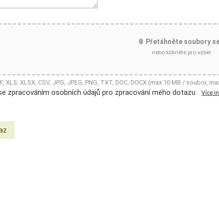
📎 Přetáhněte soubory s
nebo klikněte pro výběr
DF, XLS, XLSX, CSV, JPG, JPEG, PNG, TXT, DOC, DOCX (max 10 MB / soubor, ma
se zpracováním osobních údajů pro zpracování mého dotazu
Více i