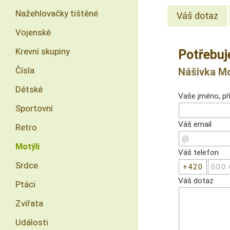
Nažehlovačky tištěné
Váš dotaz
Vojenské
Krevní skupiny
Potřebuj
Čísla
Nášivka Mo
Dětské
Vaše jméno, pří
Sportovní
Váš email
Retro
Motýli
Váš telefon
Srdce
Váš dotaz
Ptáci
Zvířata
Události