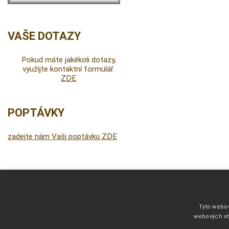
VAŠE DOTAZY
Pokud máte jakékoli dotazy,
využijte kontaktní formulář.
ZDE
POPTÁVKY
zadejte nám Vaši poptávku ZDE
DALŠÍ INFORMACE
Fonty pro vyšívání
Tyto webov
Kliparty pro fotodárky
webových st
Barevnice filce 1 mm