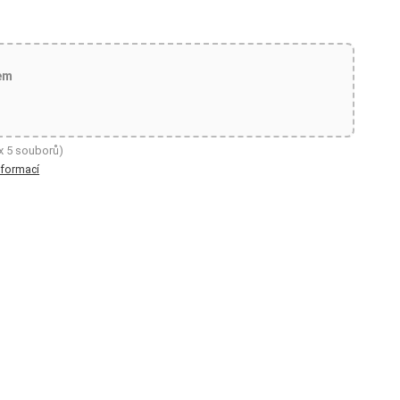
em
x 5 souborů)
nformací