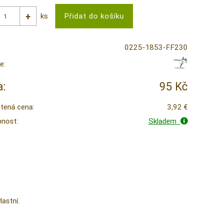
ks
0225-1853-FF230
e:
:
95 Kč
tená cena:
3,92 €
nost:
Skladem
lastní.