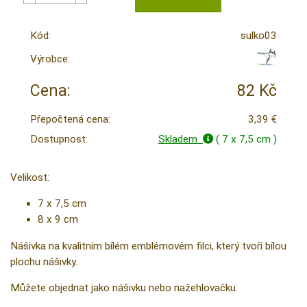
Kód:
sulko03
Výrobce:
Cena:
82 Kč
Přepočtená cena:
3,39 €
Dostupnost:
Skladem
( 7 x 7,5 cm )
Velikost:
7 x 7,5 cm
8 x 9 cm
Nášivka na kvalitním bílém emblémovém filci, který tvoří bílou
plochu nášivky.
Můžete objednat jako nášivku nebo nažehlovačku.