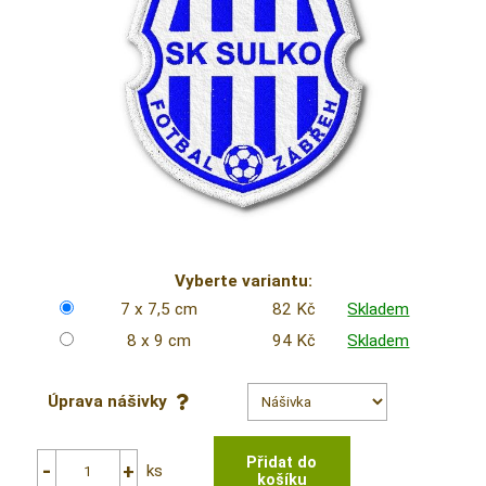
Vyberte variantu:
7 x 7,5 cm
82 Kč
Skladem
8 x 9 cm
94 Kč
Skladem
Úprava nášivky
ks