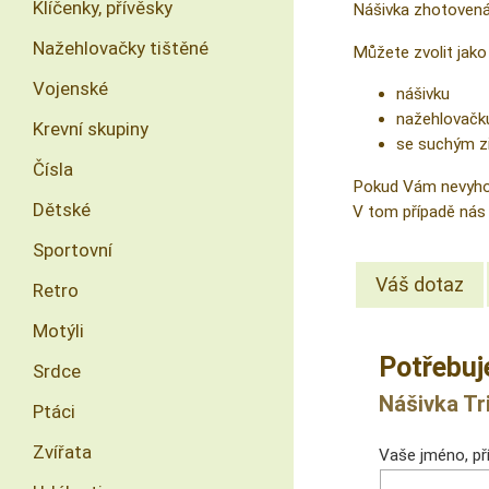
Klíčenky, přívěsky
Nášivka zhotovená
Nažehlovačky tištěné
Můžete zvolit jako 
Vojenské
nášivku
nažehlovačk
Krevní skupiny
se suchým z
Čísla
Pokud Vám nevyhovu
Dětské
V tom případě nás 
Sportovní
Váš dotaz
Retro
Motýli
Potřebuj
Srdce
Nášivka Tri
Ptáci
Zvířata
Vaše jméno, pří