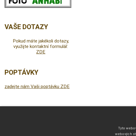
VAŠE DOTAZY
Pokud máte jakékoli dotazy,
využijte kontaktní formulář.
ZDE
POPTÁVKY
zadejte nám Vaši poptávku ZDE
DALŠÍ INFORMACE
Fonty pro vyšívání
Tyto webov
Kliparty pro fotodárky
webových st