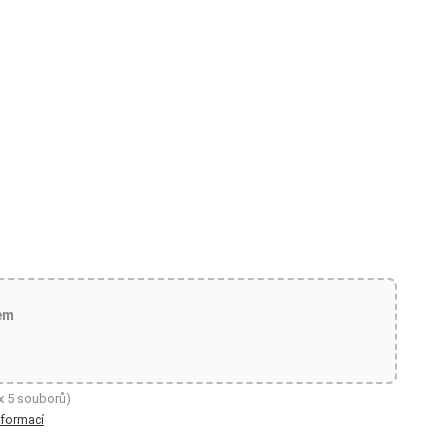
em
x 5 souborů)
nformací