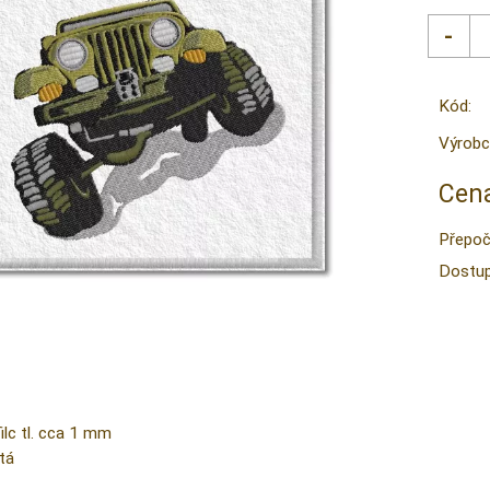
Kód:
Výrobc
Cena
Přepoč
Dostup
lc tl. cca 1 mm
tá