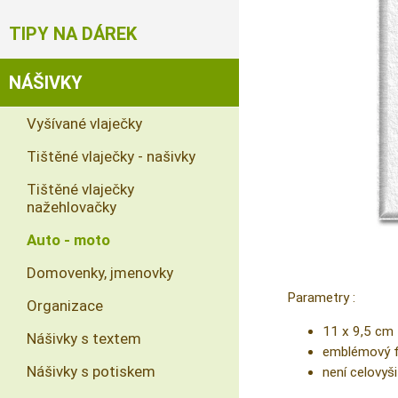
TIPY NA DÁREK
NÁŠIVKY
Vyšívané vlaječky
Tištěné vlaječky - našivky
Tištěné vlaječky
nažehlovačky
Auto - moto
Domovenky, jmenovky
Parametry :
Organizace
11 x 9,5 cm
Nášivky s textem
emblémový fi
Nášivky s potiskem
není celovyši