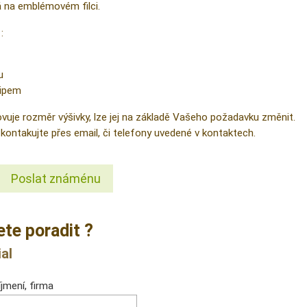
 na emblémovém filci.
:
u
ipem
je rozměr výšivky, lze jej na základě Vašeho požadavku změnit.
kontakujte přes email, či telefony uvedené v kontaktech.
Poslat známénu
ete poradit ?
al
jmení, firma