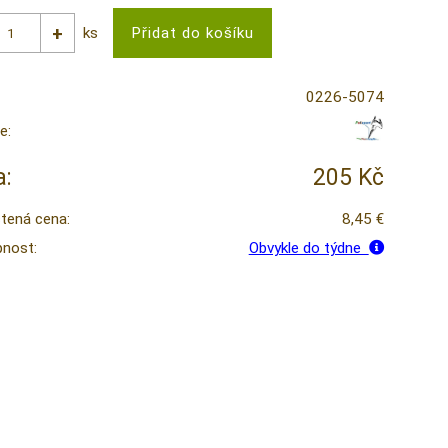
ks
0226-5074
e:
:
205 Kč
tená cena:
8,45 €
nost:
Obvykle do týdne