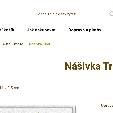
í košík
Jak nakupovat
Doprava a platby
Auto - moto
Nášivka Trial
Nášivka Tr
11 x 9,5 cm
Úprav