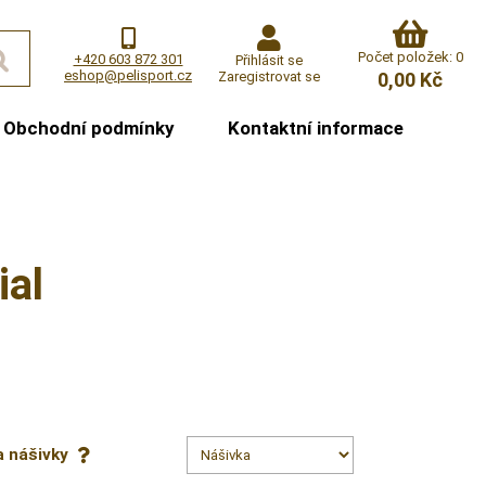
Počet položek: 0
+420 603 872 301
Přihlásit se
eshop@pelisport.cz
Zaregistrovat se
0,00 Kč
Obchodní podmínky
Kontaktní informace
ial
a nášivky