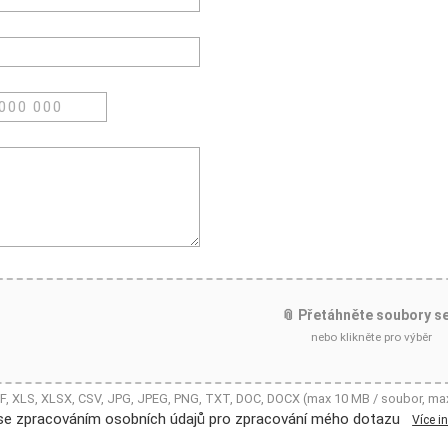
📎 Přetáhněte soubory s
nebo klikněte pro výběr
DF, XLS, XLSX, CSV, JPG, JPEG, PNG, TXT, DOC, DOCX (max 10 MB / soubor, ma
se zpracováním osobních údajů pro zpracování mého dotazu
Více i