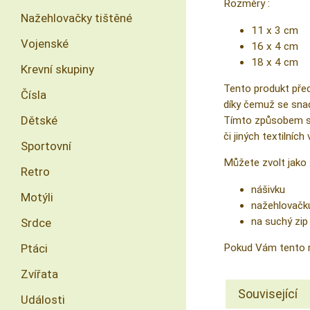
Rozměry :
Nažehlovačky tištěné
11 x 3 cm
Vojenské
16 x 4 cm
18 x 4 cm
Krevní skupiny
Tento produkt před
Čísla
díky čemuž se snad
Dětské
Tímto způsobem si m
či jiných textilníc
Sportovní
Můžete zvolt jako 
Retro
nášivku
Motýli
nažehlovačk
na suchý zip
Srdce
Ptáci
Pokud Vám tento r
Zvířata
Související
Události