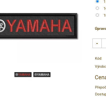
1
1
1
Úprav
Kód:
Výrobc
Cena
Přepoč
Dostup