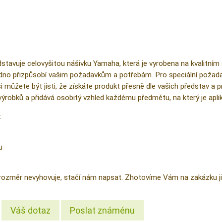
stavuje celovyšitou nášivku Yamaha, která je vyrobena na kvalitním
no přizpůsobí vašim požadavkům a potřebám. Pro speciální požadav
ůžete být jisti, že získáte produkt přesně dle vašich představ a pre
h výrobků a přidává osobitý vzhled každému předmětu, na který je apli
:
u
ozměr nevyhovuje, stačí nám napsat. Zhotovíme Vám na zakázku ji
Váš dotaz
Poslat známénu