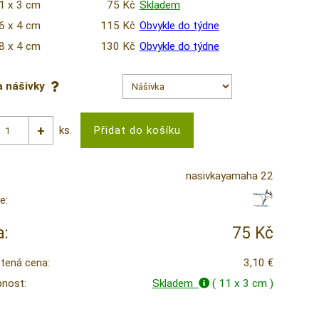
1 x 3 cm
75 Kč
Skladem
6 x 4 cm
115 Kč
Obvykle do týdne
8 x 4 cm
130 Kč
Obvykle do týdne
a nášivky
ks
nasivkayamaha 22
e:
:
75 Kč
tená cena:
3,10 €
nost:
Skladem
( 11 x 3 cm )