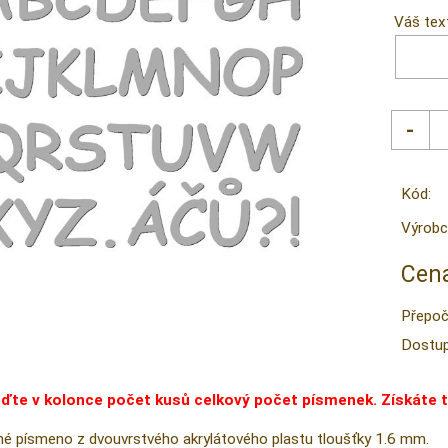
Váš tex
Kód:
Výrobc
Cena
Přepoč
Dostup
eďte v kolonce počet kusů celkový počet písmenek. Získáte 
é písmeno z dvouvrstvého akrylátového plastu tloušťky 1.6 mm.