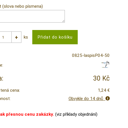
t (slova nebo písmena)
ks
0825-laspisP04-50
e:
:
30 Kč
tená cena:
1,24 €
nost:
Obvykle do 14 dnů
tak přesnou cenu zakázky.
(viz příklady objednání)