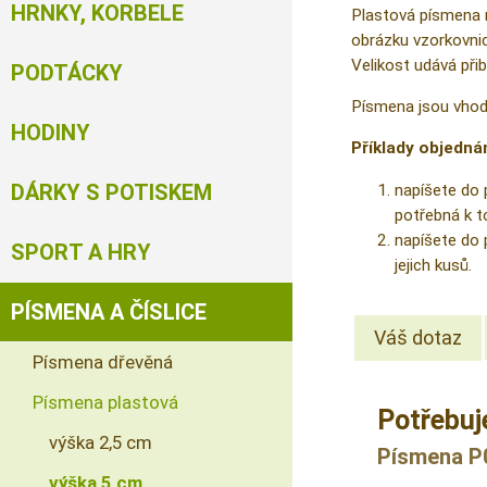
HRNKY, KORBELE
Plastová písmena mů
obrázku vzorkovnic
Velikost udává při
PODTÁCKY
Písmena jsou vhodn
HODINY
Příklady objednán
DÁRKY S POTISKEM
napíšete do 
potřebná k t
napíšete do 
SPORT A HRY
jejich kusů.
PÍSMENA A ČÍSLICE
Váš dotaz
Písmena dřevěná
Písmena plastová
Potřebuj
výška 2,5 cm
Písmena P0
výška 5 cm