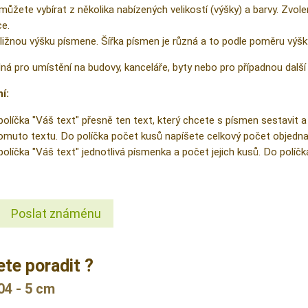
žete vybírat z několika nabízených velikostí (výšky) a barvy. Zvolen
e.
bližnou výšku písmene. Šířka písmen je různá a to podle poměru výšky
á pro umístění na budovy, kanceláře, byty nebo pro případnou další 
í:
políčka "Váš text" přesně ten text, který chcete s písmen sestav
omuto textu. Do políčka počet kusů napíšete celkový počet objed
políčka "Váš text" jednotlivá písmenka a počet jejich kusů. Do pol
Poslat známénu
ete poradit ?
4 - 5 cm