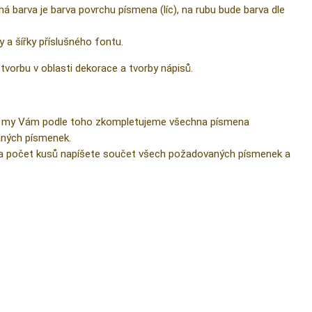
á barva je barva povrchu písmena (líc), na rubu bude barva dle
 a šířky příslušného fontu.
tvorbu v oblasti dekorace a tvorby nápisů.
it a my Vám podle toho zkompletujeme všechna písmena
naných písmenek.
íčka počet kusů napíšete součet všech požadovaných písmenek a