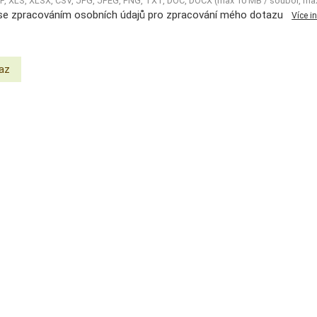
DF, XLS, XLSX, CSV, JPG, JPEG, PNG, TXT, DOC, DOCX (max 10 MB / soubor, ma
se zpracováním osobních údajů pro zpracování mého dotazu
Více i