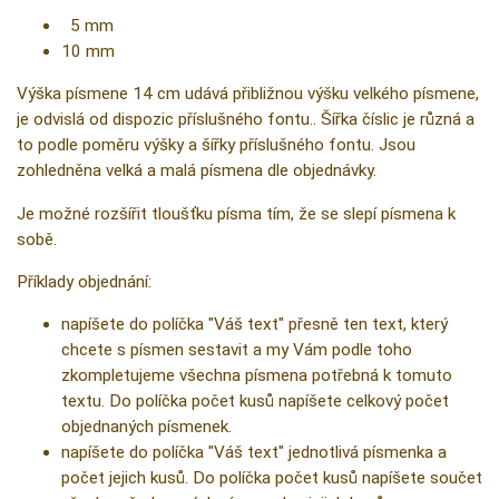
5 mm
10 mm
Výška písmene 14 cm udává přibližnou výšku velkého písmene,
je odvislá od dispozic příslušného fontu.. Šířka číslic je různá a
to podle poměru výšky a šířky příslušného fontu. Jsou
zohledněna velká a malá písmena dle objednávky.
Je možné rozšířit tloušťku písma tím, že se slepí písmena k
sobě.
Příklady objednání:
napíšete do políčka "Váš text" přesně ten text, který
chcete s písmen sestavit a my Vám podle toho
zkompletujeme všechna písmena potřebná k tomuto
textu. Do políčka počet kusů napíšete celkový počet
objednaných písmenek.
napíšete do políčka "Váš text" jednotlivá písmenka a
počet jejich kusů. Do políčka počet kusů napíšete součet