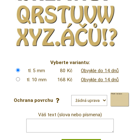
Vyberte variantu:
tl. 5 mm
80 Kč
Obvykle do 14 dnů
tl. 10 mm
168 Kč
Obvykle do 14 dnů
Ochrana povrchu
Váš text (slova nebo písmena)