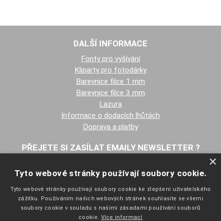
DALŠÍ INFORMACE
Fonty pro vyšívání
Kliparty pro fotodárky
Barevnice filce 1 mm
Barevnice filce 3 mm
Lazura
Informace o dodacích lhůtách
Doprava a platby
PŘEJETE SI ZASÍLAT EMAILY NEWSLETTER ?
×
Tyto webové stránky používají soubory cookie.
Tyto webové stránky používají soubory cookie ke zlepšení uživatelského
zážitku. Používáním našich webových stránek souhlasíte se všemi
soubory cookie v souladu s našimi zásadami používání souborů
cookie.
Více informací