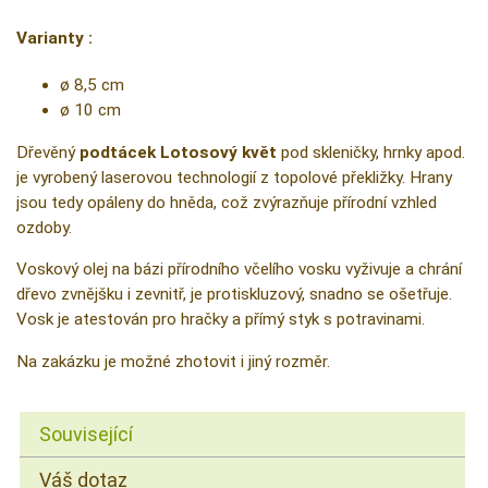
Varianty :
ø 8,5 cm
ø 10 cm
Dřevěný
podtácek Lotosový květ
pod skleničky, hrnky apod.
je vyrobený laserovou technologií z topolové překližky. Hrany
jsou tedy opáleny do hněda, což zvýrazňuje přírodní vzhled
ozdoby.
Voskový olej na bázi přírodního včelího vosku vyživuje a chrání
dřevo zvnějšku i zevnitř, je protiskluzový, snadno se ošetřuje.
Vosk je atestován pro hračky a přímý styk s potravinami.
Na zakázku je možné zhotovit i jiný rozměr.
Související
Váš dotaz