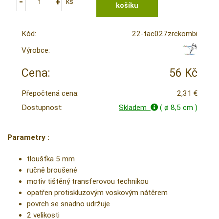
ks
Kód:
22-tac027zrckombi
Výrobce:
Cena:
56 Kč
Přepočtená cena:
2,31 €
Dostupnost:
Skladem
( ø 8,5 cm )
Parametry :
tloušťka 5 mm
ručně broušené
motiv tištěný transferovou technikou
opatřen protiskluzovým voskovým nátěrem
povrch se snadno udržuje
2 velikosti