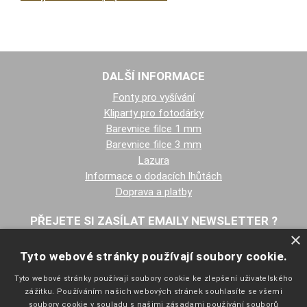
DALŠÍ INFORMACE
Fonty pro vyšívání
Kliparty pro fotodárky
Barevnice filce 1 mm
Barevnice filce 3 mm
Lazura
Informace o dodacích lhůtách
Doprava a platby
PŘEJETE SI ZASÍLAT EMAILY NEWSLETTER ?
×
Tyto webové stránky používají soubory cookie.
Tyto webové stránky používají soubory cookie ke zlepšení uživatelského
zážitku. Používáním našich webových stránek souhlasíte se všemi
soubory cookie v souladu s našimi zásadami používání souborů