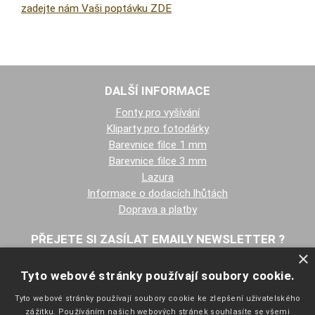
zadejte nám Vaši poptávku ZDE
DALŠÍ INFORMACE
Fonty pro vyšívání
Kliparty pro fotodárky
Barevnice filce 1 mm
Barevnice filce 3 mm
Lazura
Informace o dodacích lhůtách
Doprava a platby
PŘEJETE SI ZASÍLAT EMAILY NEWSLETTER ?
×
Tyto webové stránky používají soubory cookie.
Tyto webové stránky používají soubory cookie ke zlepšení uživatelského
zážitku. Používáním našich webových stránek souhlasíte se všemi