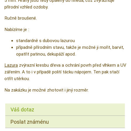
5 mm. Hrany jsou tedy opáleny do hněda, což zvýrazňuje
přírodní vzhled ozdoby.
Ručně broušené.
Nabízíme je :
standardně s dubovou lazurou
případně přírodním stavu, takže je možné ji mořit, barvit,
opatřit patinou, dekupáží apod.
Lazura
zvýrazní kresbu dřeva a ochrání povrh před vlhkem a UV
zářením. A to i v případě polití tácku nápojem. Ten pak stačí
otřít utěrkou.
Na zakázku je možné zhotovit i jiný rozměr.
Váš dotaz
Poslat známénu