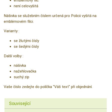
emblémový filc
není celovyšitá
Nášivka se služebním číslem určená pro Policii vyšitá na
emblémovém filci.
Varianty :
se žlutými čísly
se šedými čísly
Další volby :
nášivka
nažehlovačka
suchý zip
Vaše číslo zedejte do políčka "Váš text" při objednání.
Související