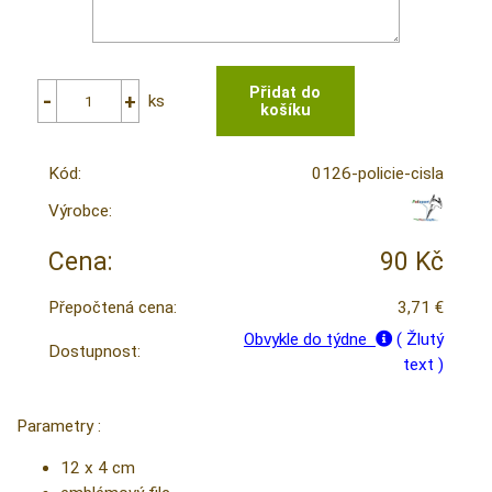
ks
Kód:
0126-policie-cisla
Výrobce:
Cena:
90 Kč
Přepočtená cena:
3,71 €
Obvykle do týdne
( Žlutý
Dostupnost:
text )
Parametry :
12 x 4 cm