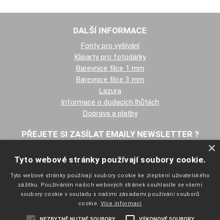
DALŠÍ INFORMACE
Fonty pro vyšívání
Kliparty pro fotodárky
Barevnice filce 1 mm
Barevnice filce 3 mm
Lazura
Informace o dodacích lhůtách
Doprava a platby
PŘEJETE SI ZASÍLAT EMAILY NEWSLETTER ?
×
Tyto webové stránky používají soubory cookie.
Tyto webové stránky používají soubory cookie ke zlepšení uživatelského
zážitku. Používáním našich webových stránek souhlasíte se všemi
soubory cookie v souladu s našimi zásadami používání souborů
cookie.
Více informací
NAVIGACE
NEZBYTNĚ NUTNÉ SOUBORY
VÝKONOVÉ SOUBORY