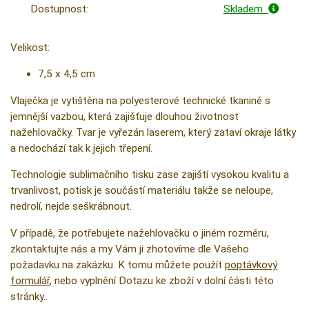
Dostupnost:
Skladem
Velikost:
7,5 x 4,5 cm
Vlaječka je vytištěna na polyesterové technické tkanině s
jemnější vazbou, která zajišťuje dlouhou životnost
nažehlovačky. Tvar je vyřezán laserem, který zataví okraje látky
a nedochází tak k jejich třepení.
Technologie sublimačního tisku zase zajiští vysokou kvalitu a
trvanlivost, potisk je součástí materiálu takže se neloupe,
nedrolí, nejde seškrábnout.
V případě, že potřebujete nažehlovačku o jiném rozměru,
zkontaktujte nás a my Vám ji zhotovíme dle Vašeho
požadavku na zakázku. K tomu můžete použít
poptávkový
formulář
, nebo vyplnění Dotazu ke zboží v dolní části této
stránky..