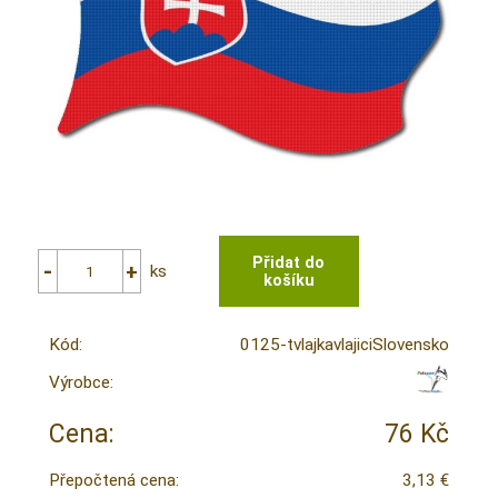
ks
Kód:
0125-tvlajkavlajiciSlovensko
Výrobce:
Cena:
76 Kč
Přepočtená cena:
3,13 €