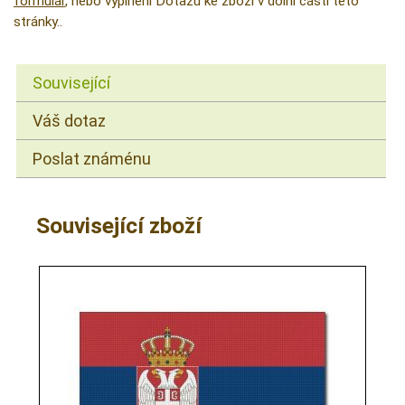
formulář
, nebo vyplnění Dotazu ke zboží v dolní části této
stránky..
Související
Váš dotaz
Poslat známénu
Související zboží