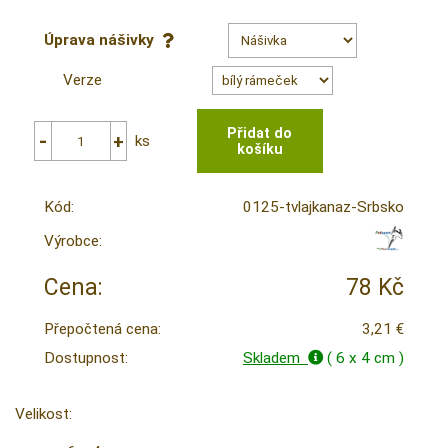
Úprava nášivky
Verze
ks
Kód:
0125-tvlajkanaz-Srbsko
Výrobce:
Cena:
78 Kč
Přepočtená cena:
3,21 €
Dostupnost:
Skladem
( 6 x 4 cm )
Velikost: