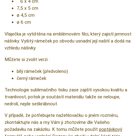
6 x 4 cm
7,5 x 5 cm
ø 4,5 cm
ø 6 cm
Vlaječka je vytištěna na emblémovém filci, který zajistí jemnost
nášivky. Vyšitý rámeček po obvodu usnadní její našití a dodá na
vzhledu nášivky.
Můžete si zvolit verzi :
bílý rámeček (předvoleno)
černý rámeček
Technologie sublimačního tisku zase zajiští vysokou kvalitu a
trvanlivost, potisk je součástí materiálu takže se neloupe,
nedrolí, nejde seškrábnout.
V případě, že potřebujete nažehlovačku o jiném rozměru,
zkontaktujte nás a my Vám ji zhotovíme dle Vašeho
požadavku na zakázku. K tomu můžete použít
poptávkový