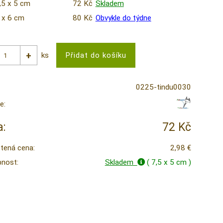
,5 x 5 cm
72 Kč
Skladem
 x 6 cm
80 Kč
Obvykle do týdne
ks
0225-tindu0030
e:
:
72 Kč
tená cena:
2,98 €
nost:
Skladem
( 7,5 x 5 cm )