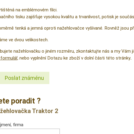
tištěná na emblémovém filci.
čního tisku zajišťuje vysokou kvalitu a trvanlivost, potisk je součás
měrně tenká a jemná oproti nažehlovačce vyšívané. Rovněž jsou přes
me ve dvou velikostech.
řebujete nažehlovačku o jiném rozměru, zkontaktujte nás a my Vám
formulář
, nebo vyplnění Dotazu ke zboží v dolní části této stránky..
Poslat známénu
ete poradit ?
žehlovačka Traktor 2
jmení, firma