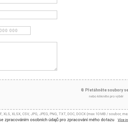
📎 Přetáhněte soubory s
nebo klikněte pro výběr
DF, XLS, XLSX, CSV, JPG, JPEG, PNG, TXT, DOC, DOCX (max 10 MB / soubor, ma
se zpracováním osobních údajů pro zpracování mého dotazu
Více i