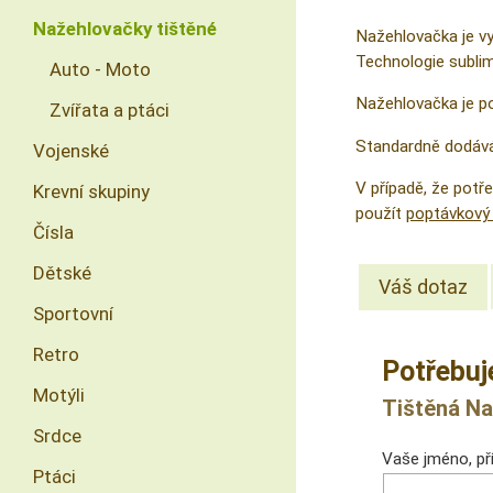
Nažehlovačky tištěné
Nažehlovačka je vy
Technologie sublima
Auto - Moto
Nažehlovačka je po
Zvířata a ptáci
Standardně dodává
Vojenské
V případě, že pot
Krevní skupiny
použít
poptávkový 
Čísla
Dětské
Váš dotaz
Sportovní
Retro
Potřebuj
Motýli
Tištěná Na
Srdce
Vaše jméno, pří
Ptáci