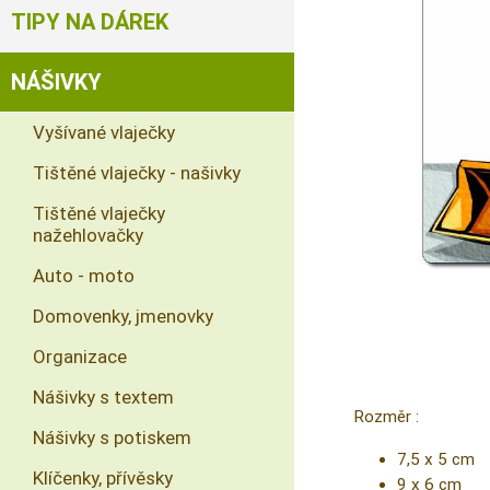
TIPY NA DÁREK
NÁŠIVKY
Vyšívané vlaječky
Tištěné vlaječky - našivky
Tištěné vlaječky
nažehlovačky
Auto - moto
Domovenky, jmenovky
Organizace
Nášivky s textem
Rozměr :
Nášivky s potiskem
7,5 x 5 cm
Klíčenky, přívěsky
9 x 6 cm