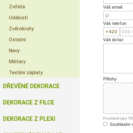
Zvířata
Váš email
Události
Váš telefon
Zvěrokruhy
Ostatní
Váš dotaz
Navy
Military
Textilní záplaty
Přílohy
DŘEVĚNÉ DEKORACE
DEKORACE Z FILCE
DEKORACE Z PLEXI
Povolené typy: P
Souhlasím 