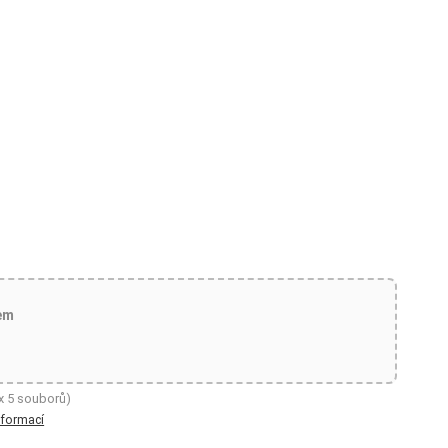
em
x 5 souborů)
nformací