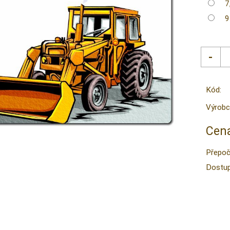
7
9
Kód:
Výrobc
Cena
Přepoč
Dostup