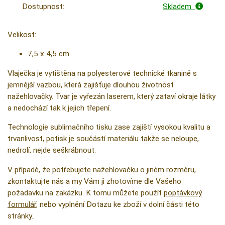
Dostupnost:
Skladem
Velikost:
7,5 x 4,5 cm
Vlaječka je vytištěna na polyesterové technické tkanině s
jemnější vazbou, která zajišťuje dlouhou životnost
nažehlovačky. Tvar je vyřezán laserem, který zataví okraje látky
a nedochází tak k jejich třepení.
Technologie sublimačního tisku zase zajiští vysokou kvalitu a
trvanlivost, potisk je součástí materiálu takže se neloupe,
nedrolí, nejde seškrábnout.
V případě, že potřebujete nažehlovačku o jiném rozměru,
zkontaktujte nás a my Vám ji zhotovíme dle Vašeho
požadavku na zakázku. K tomu můžete použít
poptávkový
formulář
, nebo vyplnění Dotazu ke zboží v dolní části této
stránky..