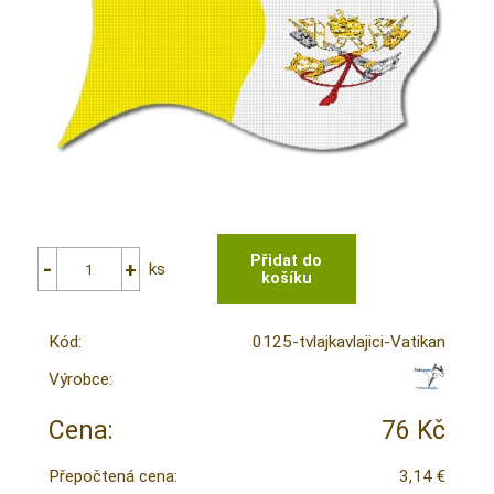
ks
Kód:
0125-tvlajkavlajici-Vatikan
Výrobce:
Cena:
76 Kč
Přepočtená cena:
3,14 €