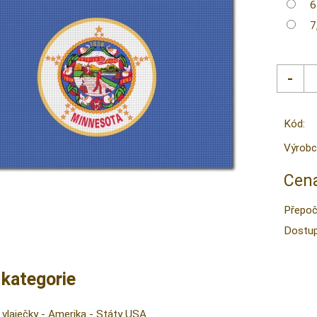
6
7
Kód:
Výrobc
Cena
Přepoč
Dostup
 kategorie
vlaječky
-
Amerika
-
Státy USA