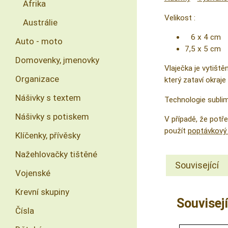
Afrika
Velikost :
Austrálie
6 x 4 cm
Auto - moto
7,5 x 5 cm
Domovenky, jmenovky
Vlaječka je vytiště
Organizace
který zataví okraje 
Nášivky s textem
Technologie sublima
Nášivky s potiskem
V případě, že pot
použít
poptávkový 
Klíčenky, přívěsky
Nažehlovačky tištěné
Související
Vojenské
Krevní skupiny
Souvisejí
Čísla