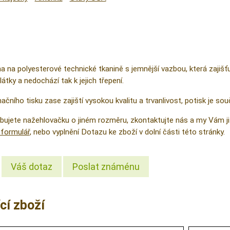
na na polyesterové technické tkanině s jemnější vazbou, která zajiš
látky a nedochází tak k jejich třepení.
čního tisku zase zajiští vysokou kvalitu a trvanlivost, potisk je sou
řebujete nažehlovačku o jiném rozměru, zkontaktujte nás a my Vám
formulář
, nebo vyplnění Dotazu ke zboží v dolní části této stránky.
Váš dotaz
Poslat známénu
cí zboží