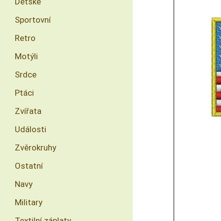
Dětské
Sportovní
Retro
Motýli
Srdce
Ptáci
Zvířata
Události
Zvěrokruhy
Ostatní
Navy
Military
Textilní záplaty