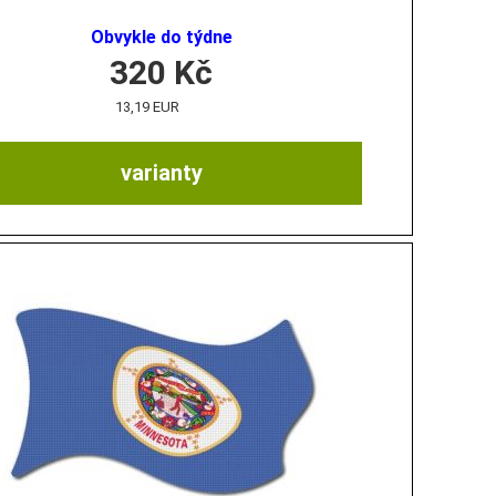
Obvykle do týdne
320
Kč
13,19 EUR
varianty