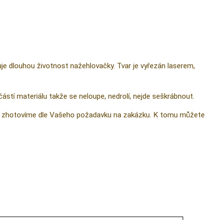
ťuje dlouhou životnost nažehlovačky. Tvar je vyřezán laserem,
částí materiálu takže se neloupe, nedrolí, nejde seškrábnout.
 ji zhotovíme dle Vašeho požadavku na zakázku. K tomu můžete