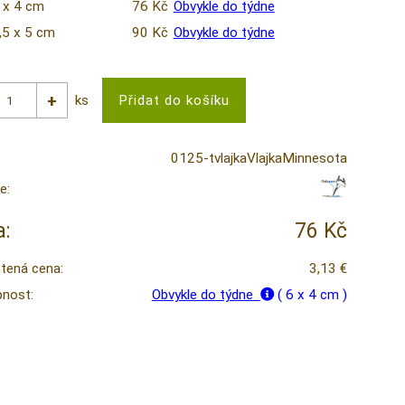
 x 4 cm
76 Kč
Obvykle do týdne
,5 x 5 cm
90 Kč
Obvykle do týdne
ks
0125-tvlajkaVlajkaMinnesota
e:
:
76 Kč
tená cena:
3,13 €
nost:
Obvykle do týdne
( 6 x 4 cm )