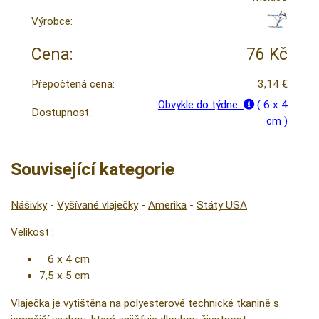
Výrobce:
Cena:
76 Kč
Přepočtená cena:
3,14 €
Obvykle do týdne
( 6 x 4
Dostupnost:
cm )
Související kategorie
Nášivky
-
Vyšívané vlaječky
-
Amerika
-
Státy USA
Velikost :
6 x 4 cm
7,5 x 5 cm
Vlaječka je vytištěna na polyesterové technické tkanině s