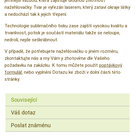
jemnější vazbou, která zajišťuje dlouhou životnost
nažehlovačky. Tvar je vyřezán laserem, který zataví okraje látky
a nedochází tak k jejich třepení.
Technologie sublimačního tisku zase zajiští vysokou kvalitu a
trvanlivost, potisk je součástí materiálu takže se neloupe,
nedrolí, nejde seškrábnout.
V případě, že potřebujete nažehlovačku o jiném rozměru,
zkontaktujte nás a my Vám ji zhotovíme dle Vašeho
požadavku na zakázku. K tomu můžete použít
poptávkový
formulář
, nebo vyplnění Dotazu ke zboží v dolní části této
stránky.
Související
Váš dotaz
Poslat známénu