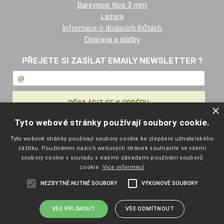
Barevnice filce 3 mm
Lazura
Informace o dodacích lhůtách
Doprava a platby
PŘEJETE SI ZASÍLAT EMAILY NEWSLETTER ?
×
Tyto webové stránky používají soubory cookie.
NAVIGACE
Tyto webové stránky používají soubory cookie ke zlepšení uživatelského
zážitku. Používáním našich webových stránek souhlasíte se všemi
Úvodní strana
soubory cookie v souladu s našimi zásadami používání souborů
Katalog zboží
cookie.
Více informací
Nákupní košík
NEZBYTNĚ NUTNÉ SOUBORY
VÝKONOVÉ SOUBORY
Obchodní podmínky
Kontaktní informace
Odstoupení od smlouvy
VŠE PŘIJMOUT
VŠE ODMÍTNOUT