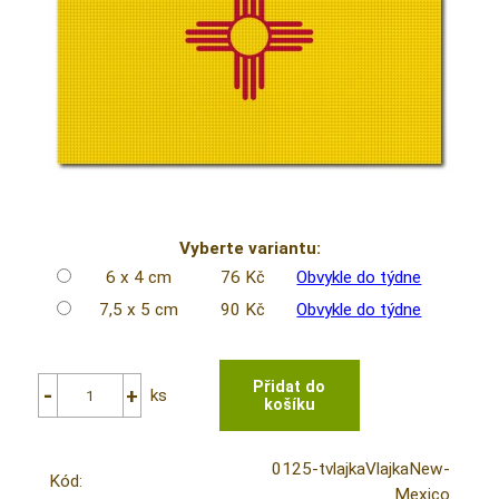
Vyberte variantu:
6 x 4 cm
76 Kč
Obvykle do týdne
7,5 x 5 cm
90 Kč
Obvykle do týdne
ks
0125-tvlajkaVlajkaNew-
Kód:
Mexico