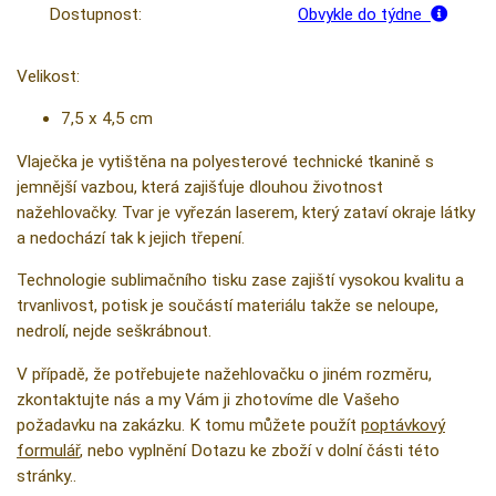
Dostupnost:
Obvykle do týdne
Velikost:
7,5 x 4,5 cm
Vlaječka je vytištěna na polyesterové technické tkanině s
jemnější vazbou, která zajišťuje dlouhou životnost
nažehlovačky. Tvar je vyřezán laserem, který zataví okraje látky
a nedochází tak k jejich třepení.
Technologie sublimačního tisku zase zajiští vysokou kvalitu a
trvanlivost, potisk je součástí materiálu takže se neloupe,
nedrolí, nejde seškrábnout.
V případě, že potřebujete nažehlovačku o jiném rozměru,
zkontaktujte nás a my Vám ji zhotovíme dle Vašeho
požadavku na zakázku. K tomu můžete použít
poptávkový
formulář
, nebo vyplnění Dotazu ke zboží v dolní části této
stránky..