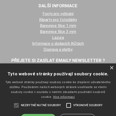
DALŠÍ INFORMACE
Fonty pro vyšívání
Kliparty pro fotodárky
Barevnice filce 1 mm
Barevnice filce 3 mm
Lazura
Informace o dodacích lhůtách
Doprava a platby
PŘEJETE SI ZASÍLAT EMAILY NEWSLETTER ?
×
Tyto webové stránky používají soubory cookie.
Tyto webové stránky používají soubory cookie ke zlepšení uživatelského
zážitku. Používáním našich webových stránek souhlasíte se všemi
soubory cookie v souladu s našimi zásadami používání souborů
cookie.
Více informací
NAVIGACE
NEZBYTNĚ NUTNÉ SOUBORY
VÝKONOVÉ SOUBORY
Úvodní strana
Katalog zboží