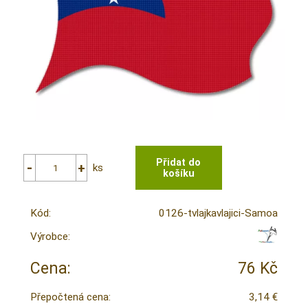
ks
Kód:
0126-tvlajkavlajici-Samoa
Výrobce:
Cena:
76 Kč
Přepočtená cena:
3,14 €