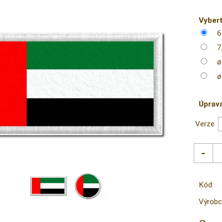
Vybert
6
7
ø
ø
Úprav
Verze
Kód:
Výrobc