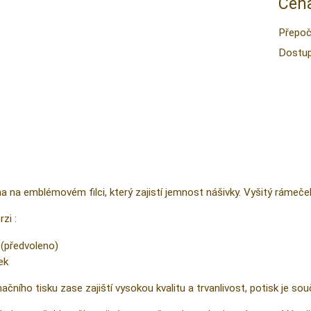
Cena
Přepoč
Dostup
na na emblémovém filci, který zajistí jemnost nášivky. Vyšitý rámeče
zi :
 (předvoleno)
ek
čního tisku zase zajiští vysokou kvalitu a trvanlivost, potisk je sou