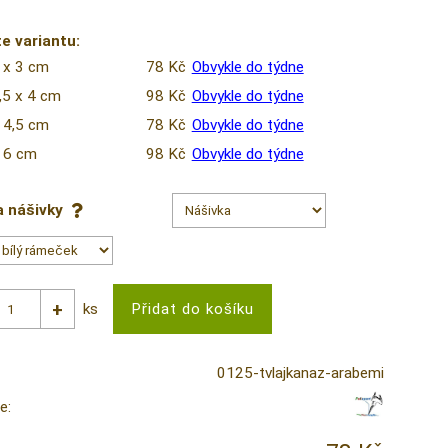
e variantu:
 x 3 cm
78 Kč
Obvykle do týdne
,5 x 4 cm
98 Kč
Obvykle do týdne
 4,5 cm
78 Kč
Obvykle do týdne
 6 cm
98 Kč
Obvykle do týdne
a nášivky
ks
0125-tvlajkanaz-arabemi
e: