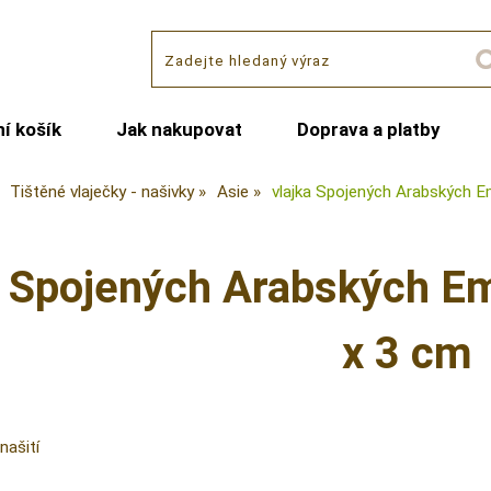
í košík
Jak nakupovat
Doprava a platby
Tištěné vlaječky - našivky
Asie
vlajka Spojených Arabských Em
a Spojených Arabských Emi
x 3 cm
našití