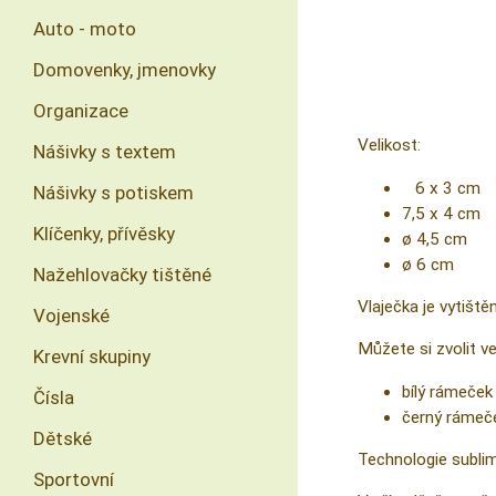
Auto - moto
Domovenky, jmenovky
Organizace
Velikost:
Nášivky s textem
6 x 3 cm
Nášivky s potiskem
7,5 x 4 cm
Klíčenky, přívěsky
ø 4,5 cm
ø 6 cm
Nažehlovačky tištěné
Vlaječka je vytiště
Vojenské
Můžete si zvolit ver
Krevní skupiny
bílý rámeček
Čísla
černý rámeč
Dětské
Technologie sublima
Sportovní