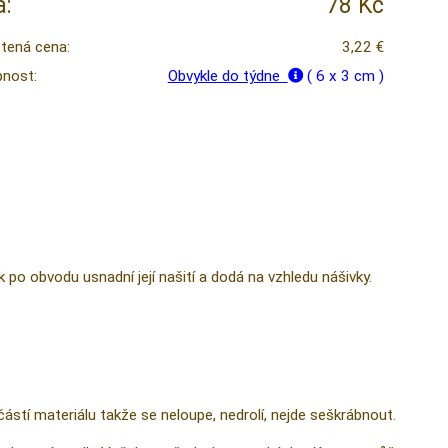
:
78 Kč
tená cena:
3,22 €
nost:
Obvykle do týdne
( 6 x 3 cm )
k po obvodu usnadní její našití a dodá na vzhledu nášivky.
částí materiálu takže se neloupe, nedrolí, nejde seškrábnout.