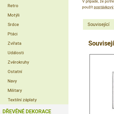
V případě, že pot
Retro
použít
poptávkový 
Motýli
Související
Srdce
Ptáci
Souvisejí
Zvířata
Události
Zvěrokruhy
Ostatní
Navy
Military
Textilní záplaty
DŘEVĚNÉ DEKORACE