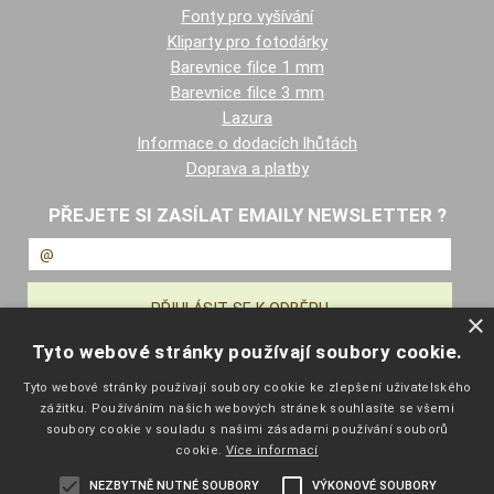
Fonty pro vyšívání
Kliparty pro fotodárky
Barevnice filce 1 mm
Barevnice filce 3 mm
Lazura
Informace o dodacích lhůtách
Doprava a platby
PŘEJETE SI ZASÍLAT EMAILY NEWSLETTER ?
×
Tyto webové stránky používají soubory cookie.
NAVIGACE
Tyto webové stránky používají soubory cookie ke zlepšení uživatelského
zážitku. Používáním našich webových stránek souhlasíte se všemi
Úvodní strana
soubory cookie v souladu s našimi zásadami používání souborů
Katalog zboží
cookie.
Více informací
Nákupní košík
NEZBYTNĚ NUTNÉ SOUBORY
VÝKONOVÉ SOUBORY
Obchodní podmínky