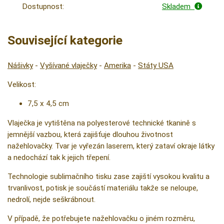
Dostupnost:
Skladem
Související kategorie
Nášivky
-
Vyšívané vlaječky
-
Amerika
-
Státy USA
Velikost:
7,5 x 4,5 cm
Vlaječka je vytištěna na polyesterové technické tkanině s
jemnější vazbou, která zajišťuje dlouhou životnost
nažehlovačky. Tvar je vyřezán laserem, který zataví okraje látky
a nedochází tak k jejich třepení.
Technologie sublimačního tisku zase zajiští vysokou kvalitu a
trvanlivost, potisk je součástí materiálu takže se neloupe,
nedrolí, nejde seškrábnout.
V případě, že potřebujete nažehlovačku o jiném rozměru,