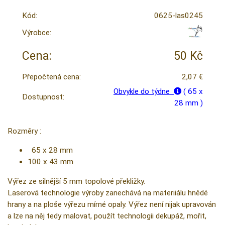
Kód:
0625-las0245
Výrobce:
Cena:
50 Kč
Přepočtená cena:
2,07 €
Obvykle do týdne
( 65 x
Dostupnost:
28 mm )
Rozměry :
65 x 28 mm
100 x 43 mm
Výřez ze silnější 5 mm topolové překližky.
Laserová technologie výroby zanechává na materiiálu hnědé
hrany a na ploše výřezu mírné opaly. Výřez není nijak upravován
a lze na něj tedy malovat, použít technologii dekupáž, mořit,