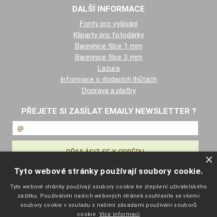
DALŠÍ INFORMACE
Fonty pro vyšívání
Kliparty pro fotodárky
Barevnice filce 1 mm
Barevnice filce 3 mm
Lazura
Informace o dodacích lhůtách
Doprava a platby
PŘEJETE SI ZASÍLAT EMAILY NEWSLETTER ?
×
Tyto webové stránky používají soubory cookie.
NAVIGACE
Tyto webové stránky používají soubory cookie ke zlepšení uživatelského
zážitku. Používáním našich webových stránek souhlasíte se všemi
Úvodní strana
soubory cookie v souladu s našimi zásadami používání souborů
Katalog zboží
cookie.
Více informací