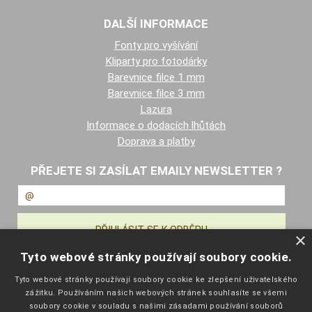
DALŠÍ INFORMACE
Fonty pro vyšívání
Kliparty pro fotodárky
Barevnice filce 1 mm
Barevnice filce 3 mm
Lazura
Informace o dodacích lhůtách
Doprava a platby
PŘEJETE SI ZASÍLAT EMAILY NEWSLETTER ?
×
Tyto webové stránky používají soubory cookie.
NAVIGACE
Tyto webové stránky používají soubory cookie ke zlepšení uživatelského
zážitku. Používáním našich webových stránek souhlasíte se všemi
Úvodní strana
soubory cookie v souladu s našimi zásadami používání souborů