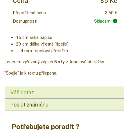
Cena:
85 Kč
Přepočtená cena:
3,50 €
Dostupnost:
Skladem
15 cm šířka nápisu
20 cm délka včetně "špejle"
4 mm topolová překližka
Laserem vyřezaný zápich
Noty
z topolové překližky.
"Špejle" je k textu přilepena.
Váš dotaz
Poslat známénu
Potřebujete poradit ?