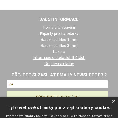
DALŠÍ INFORMACE
Fonty pro vyšívání
Kliparty pro fotodárky
Barevnice filce 1 mm
Barevnice filce 3 mm
Lazura
Informace o dodacích lhůtách
Doprava a platby
PŘEJETE SI ZASÍLAT EMAILY NEWSLETTER ?
×
Tyto webové stránky používají soubory cookie.
NAVIGACE
Tyto webové stránky používají soubory cookie ke zlepšení uživatelského