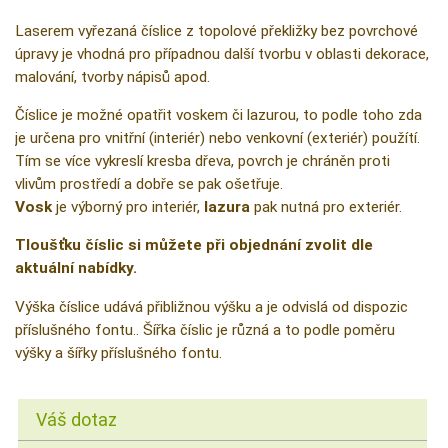
Laserem vyřezaná číslice z topolové překližky bez povrchové
úpravy je vhodná pro případnou další tvorbu v oblasti dekorace,
malování, tvorby nápisů apod.
Číslice je možné opatřit voskem či lazurou, to podle toho zda
je určena pro vnitřní (interiér) nebo venkovní (exteriér) použítí.
Tím se více vykreslí kresba dřeva, povrch je chráněn proti
vlivům prostředí a dobře se pak ošetřuje.
Vosk
je výborný pro interiér,
lazura
pak nutná pro exteriér.
Tloušťku číslic si můžete při objednání zvolit dle
aktuální nabídky.
Výška číslice udává přibližnou výšku a je odvislá od dispozic
příslušného fontu.. Šířka číslic je různá a to podle poměru
výšky a šířky příslušného fontu.
Váš dotaz