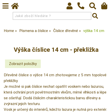
Home
Písmena a číslice
Číslice dřevěné
výška 14 cm
Výška číslice 14 cm - překližka
Dřevěné číslice o výšce 14 cm zhotovujeme z 5 mm topolové
překližky.
Je možné si pak číslice nechat opatřit voskem nebo lazurou,
která ochrání proti povětrnostním vlivům, mírné vlhkosti a lépe
se ošetřují. Dodá číslicím charakteristickou barvu dřeviny a
zvýrazní jejich texturu.
Vosk je určený do interiérů, kdežto lazura je nutná pro exteriér.