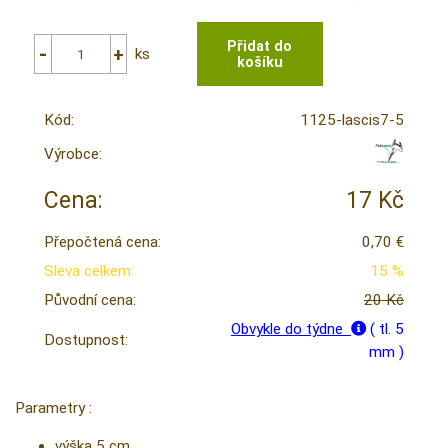
ks
Kód:
1125-lascis7-5
Výrobce:
Cena:
17 Kč
Přepočtená cena:
0,70 €
Sleva celkem:
15 %
Původní cena:
20 Kč
Obvykle do týdne
( tl. 5
Dostupnost:
mm )
Parametry :
výška 5 cm