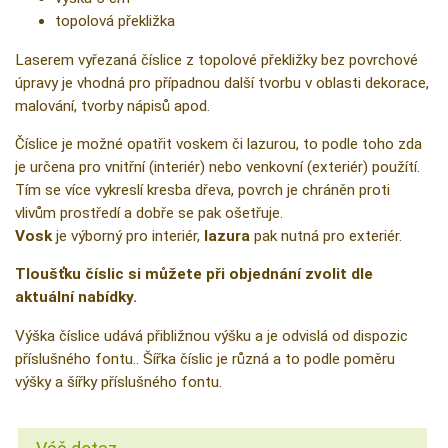
topolová překližka
Laserem vyřezaná číslice z topolové překližky bez povrchové
úpravy je vhodná pro případnou další tvorbu v oblasti dekorace,
malování, tvorby nápisů apod.
Číslice je možné opatřit voskem či lazurou, to podle toho zda
je určena pro vnitřní (interiér) nebo venkovní (exteriér) použítí.
Tím se více vykreslí kresba dřeva, povrch je chráněn proti
vlivům prostředí a dobře se pak ošetřuje.
Vosk
je výborný pro interiér,
lazura
pak nutná pro exteriér.
Tloušťku číslic si můžete při objednání zvolit dle
aktuální nabídky.
Výška číslice udává přibližnou výšku a je odvislá od dispozic
příslušného fontu.. Šířka číslic je různá a to podle poměru
výšky a šířky příslušného fontu.