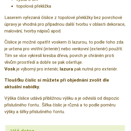
topolová překližka
Laserem vyřezaná číslice z topolové překližky bez povrchové
úpravy je vhodná pro případnou další tvorbu v oblasti dekorace,
malování, tvorby nápisů apod.
Číslice je možné opatřit voskem či lazurou, to podle toho zda
je určena pro vnitřní (interiér) nebo venkovní (exteriér) použítí.
Tím se více vykreslí kresba dřeva, povrch je chráněn proti
vlivům prostředí a dobře se pak ošetřuje.
Vosk
je výborný pro interiér,
lazura
pak nutná pro exteriér.
Tloušťku číslic si můžete při objednání zvolit dle
aktuální nabídky.
Výška číslice udává přibližnou výšku a je odvislá od dispozic
příslušného fontu.. Šířka číslic je různá a to podle poměru
výšky a šířky příslušného fontu.