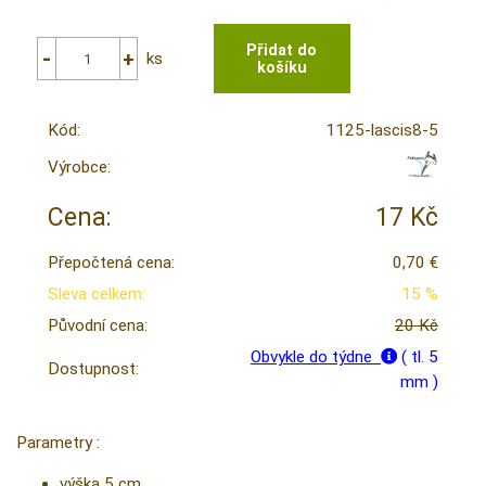
ks
Kód:
1125-lascis8-5
Výrobce:
Cena:
17 Kč
Přepočtená cena:
0,70 €
Sleva celkem:
15 %
Původní cena:
20 Kč
Obvykle do týdne
( tl. 5
Dostupnost:
mm )
Parametry :
výška 5 cm