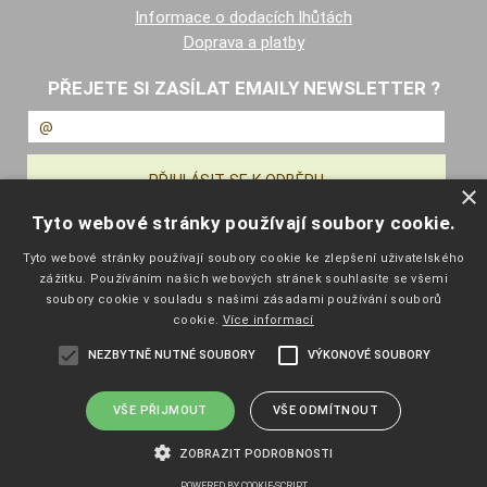
Informace o dodacích lhůtách
Doprava a platby
PŘEJETE SI ZASÍLAT EMAILY NEWSLETTER ?
×
Tyto webové stránky používají soubory cookie.
NAVIGACE
Tyto webové stránky používají soubory cookie ke zlepšení uživatelského
zážitku. Používáním našich webových stránek souhlasíte se všemi
Úvodní strana
soubory cookie v souladu s našimi zásadami používání souborů
Katalog zboží
cookie.
Více informací
Nákupní košík
NEZBYTNĚ NUTNÉ SOUBORY
VÝKONOVÉ SOUBORY
Obchodní podmínky
Kontaktní informace
Odstoupení od smlouvy
VŠE PŘIJMOUT
VŠE ODMÍTNOUT
ZOBRAZIT PODROBNOSTI
Copyright ©
eshop.pelisport.cz
,
provozováno na systému
tvorba e-
shopu
a
pronájem e-shopu
Shop5.cz
POWERED BY COOKIE-SCRIPT