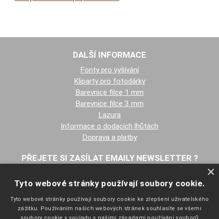
DALŠÍ INFORMACE
Fonty pro vyšívání
Kliparty pro fotodárky
Barevnice filce 1 mm
Barevnice filce 3 mm
Lazura
Informace o dodacích lhůtách
Doprava a platby
PŘEJETE SI ZASÍLAT EMAILY NEWSLETTER ?
×
Tyto webové stránky používají soubory cookie.
Tyto webové stránky používají soubory cookie ke zlepšení uživatelského
zážitku. Používáním našich webových stránek souhlasíte se všemi
soubory cookie v souladu s našimi zásadami používání souborů