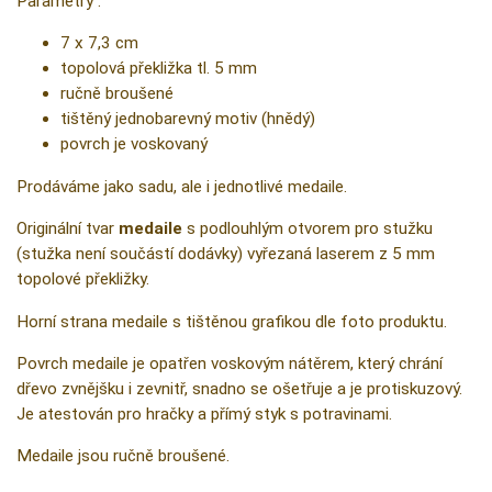
Parametry :
7 x 7,3 cm
topolová překližka tl. 5 mm
ručně broušené
tištěný jednobarevný motiv (hnědý)
povrch je voskovaný
Prodáváme jako sadu, ale i jednotlivé medaile.
Originální tvar
medaile
s podlouhlým otvorem pro stužku
(stužka není součástí dodávky) vyřezaná laserem z 5 mm
topolové překližky.
Horní strana medaile s tištěnou grafikou dle foto produktu.
Povrch medaile je opatřen voskovým nátěrem, který chrání
dřevo zvnějšku i zevnitř, snadno se ošetřuje a je protiskuzový.
Je atestován pro hračky a přímý styk s potravinami.
Medaile jsou ručně broušené.