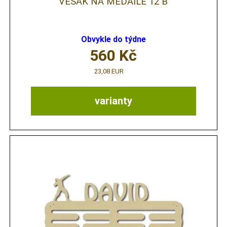
VĚŠÁK NA MEDAILE 12 B
Obvykle do týdne
560
Kč
23,08 EUR
varianty