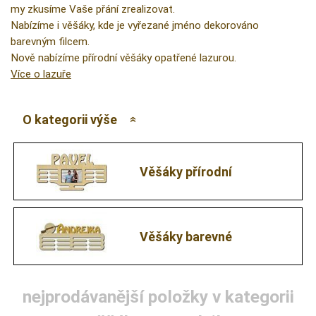
my zkusíme Vaše přání zrealizovat.
Nabízíme i věšáky, kde je vyřezané jméno dekorováno
barevným filcem.
Nově nabízíme přírodní věšáky opatřené lazurou.
Více o lazuře
O kategorii výše
Věšáky přírodní
Věšáky barevné
nejprodávanější položky v kategorii