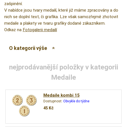
zašpinění.
V nabídce jsou tvary medailí, které již máme zpracovány a do
nich se doplní text, či grafika. Lze však samozřejmě zhotovit
medaile a plakety ve tvaru grafiky dodané zákazníkem.
Odkaz na
Fotogalerii medailí
O kategorii výše
nejprodávanější položky v kategorii
Medaile
Medaile kombi 15
Dostupnost:
Obvykle do týdne
45
Kč