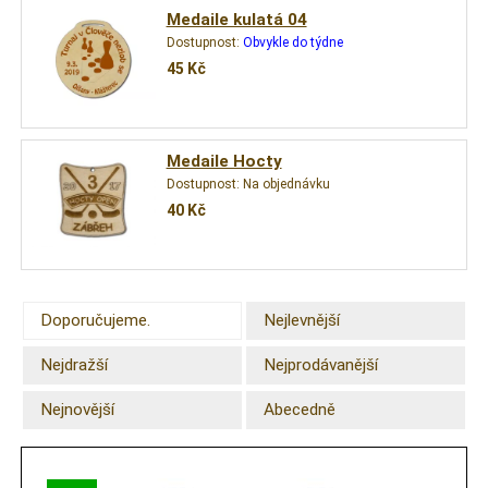
Medaile kulatá 04
Dostupnost:
Obvykle do týdne
45
Kč
Medaile Hocty
Dostupnost:
Na objednávku
40
Kč
Doporučujeme.
Nejlevnější
Nejdražší
Nejprodávanější
Nejnovější
Abecedně