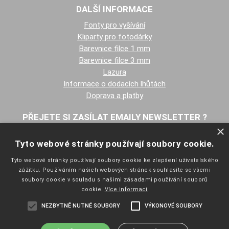
DALŠÍ INFORMACE
Fonty pro vyšívání
Kliparty pro fotodárky
Barevnice filce 1 mm
Barevnice filce 3 mm
Lazura
Informace o dodacích lhůtách
Doprava a platby
PŘEJETE SI ZASÍLAT EMAILY NEWSLETTER ?
×
Tyto webové stránky používají soubory cookie.
Tyto webové stránky používají soubory cookie ke zlepšení uživatelského
zážitku. Používáním našich webových stránek souhlasíte se všemi
soubory cookie v souladu s našimi zásadami používání souborů
cookie.
Více informací
NAVIGACE
NEZBYTNĚ NUTNÉ SOUBORY
VÝKONOVÉ SOUBORY
Úvodní strana
Katalog zboží