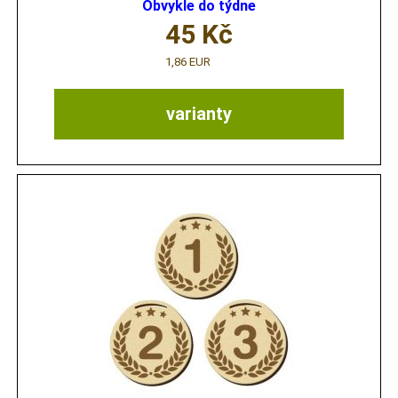
Obvykle do týdne
45
Kč
1,86 EUR
varianty