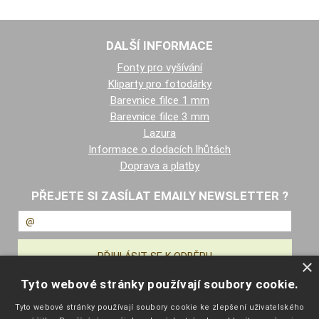
DALŠÍ INFORMACE
Fonty pro vyšívání
Kliparty pro fotodárky
Barevnice filce 1 mm
Barevnice filce 3 mm
Lazura
Informace o dodacích lhůtách
Doprava a platby
PŘEJETE SI ZASÍLAT EMAILY NEWSLETTER ?
×
Tyto webové stránky používají soubory cookie.
NAVIGACE
Tyto webové stránky používají soubory cookie ke zlepšení uživatelského