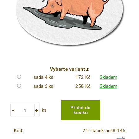
Vyberte variantu:
sada 4 ks
172 Kč
Skladem
sada 6 ks
258 Kč
Skladem
ks
Kód:
21-ftacek-ani00145