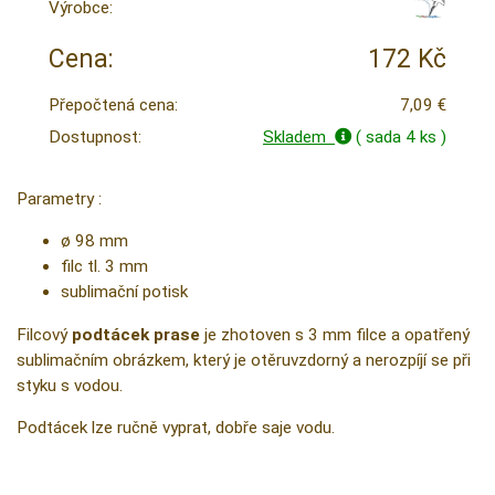
Výrobce:
Cena:
172 Kč
Přepočtená cena:
7,09 €
Dostupnost:
Skladem
( sada 4 ks )
Parametry :
ø 98 mm
filc tl. 3 mm
sublimační potisk
Filcový
podtácek prase
je zhotoven s 3 mm filce a opatřený
sublimačním obrázkem, který je otěruvzdorný a nerozpíjí se při
styku s vodou.
Podtácek lze ručně vyprat, dobře saje vodu.