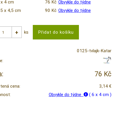
 x 4 cm
76 Kč
Obvykle do týdne
,5 x 4,5 cm
90 Kč
Obvykle do týdne
ks
0125-tvlajk-Katar
e:
:
76 Kč
tená cena:
3,14 €
nost:
Obvykle do týdne
( 6 x 4 cm )