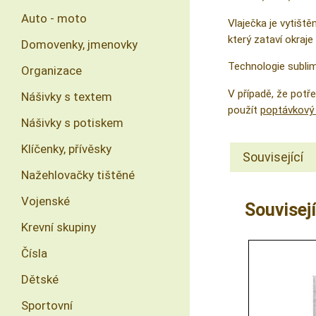
Auto - moto
Vlaječka je vytiště
který zataví okraje 
Domovenky, jmenovky
Technologie sublima
Organizace
V případě, že pot
Nášivky s textem
použít
poptávkový 
Nášivky s potiskem
Klíčenky, přívěsky
Související
Nažehlovačky tištěné
Vojenské
Souvisejí
Krevní skupiny
Čísla
Dětské
Sportovní