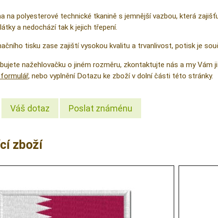
na na polyesterové technické tkanině s jemnější vazbou, která zajiš
látky a nedochází tak k jejich třepení.
čního tisku zase zajiští vysokou kvalitu a trvanlivost, potisk je sou
řebujete nažehlovačku o jiném rozměru, zkontaktujte nás a my Vám
formulář
, nebo vyplnění Dotazu ke zboží v dolní části této stránky.
Váš dotaz
Poslat známénu
cí zboží