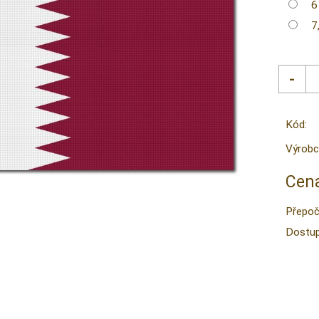
6
7
Kód:
Výrobc
Cena
Přepoč
Dostup