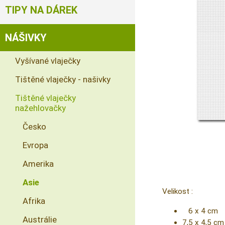
TIPY NA DÁREK
NÁŠIVKY
Vyšívané vlaječky
Tištěné vlaječky - našivky
Tištěné vlaječky
nažehlovačky
Česko
Evropa
Amerika
Asie
Velikost :
Afrika
6 x 4 cm
Austrálie
7,5 x 4,5 cm