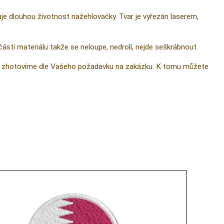
ťuje dlouhou životnost nažehlovačky. Tvar je vyřezán laserem,
částí materiálu takže se neloupe, nedrolí, nejde seškrábnout.
 ji zhotovíme dle Vašeho požadavku na zakázku. K tomu můžete