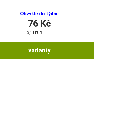
Obvykle do týdne
76
Kč
3,14 EUR
varianty