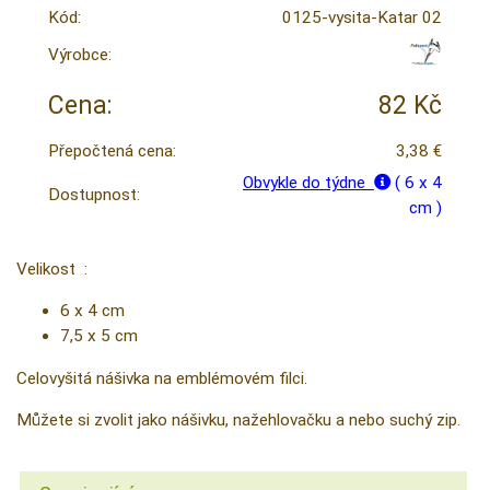
Kód:
0125-vysita-Katar 02
Výrobce:
Cena:
82 Kč
Přepočtená cena:
3,38 €
Obvykle do týdne
( 6 x 4
Dostupnost:
cm )
Velikost :
6 x 4 cm
7,5 x 5 cm
Celovyšitá nášivka na emblémovém filci.
Můžete si zvolit jako nášivku, nažehlovačku a nebo suchý zip.