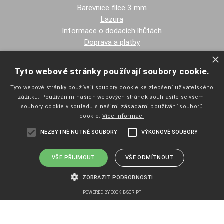
Barevnice filce 3 mm
Lazura
Informace o dodacích lhůtách
Doprava a platby
×
PŘEJETE SI ZASÍLAT EMAILY NEWSLETTER ?
Tyto webové stránky používají soubory cookie.
Tyto webové stránky používají soubory cookie ke zlepšení uživatelského
zážitku. Používáním našich webových stránek souhlasíte se všemi
soubory cookie v souladu s našimi zásadami používání souborů
cookie.
Více informací
NEZBYTNĚ NUTNÉ SOUBORY
VÝKONOVÉ SOUBORY
NAVIGACE
Úvodní strana
VŠE PŘIJMOUT
VŠE ODMÍTNOUT
Katalog zboží
Nákupní košík
ZOBRAZIT PODROBNOSTI
Obchodní podmínky
POWERED BY COOKIE-SCRIPT
Kontaktní informace
Odstoupení od smlouvy
Nezbytně nutné soubory
Výkonové soubory