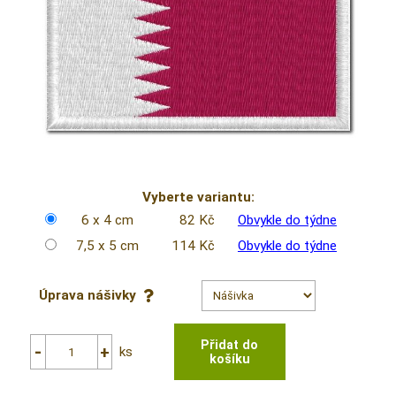
Vyberte variantu:
6 x 4 cm
82 Kč
Obvykle do týdne
7,5 x 5 cm
114 Kč
Obvykle do týdne
Úprava nášivky
ks