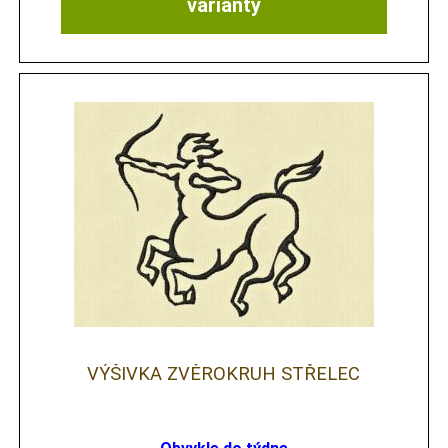
varianty
VÝŠIVKA ZVĚROKRUH STŘELEC