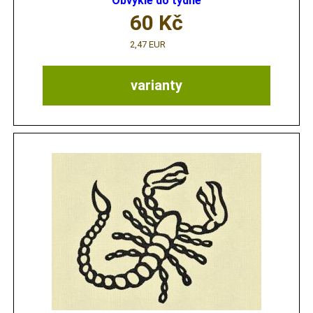
Obvykle do týdne
60
Kč
2,47 EUR
varianty