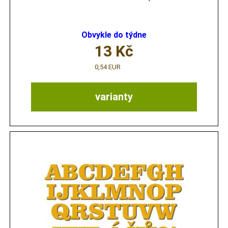
Obvykle do týdne
13
Kč
0,54 EUR
varianty