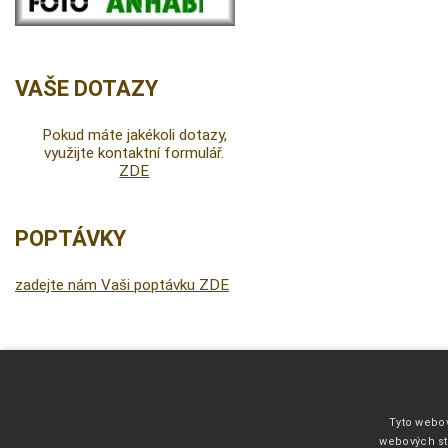
VAŠE DOTAZY
Pokud máte jakékoli dotazy,
využijte kontaktní formulář.
ZDE
POPTÁVKY
zadejte nám Vaši poptávku ZDE
DALŠÍ INFORMACE
Fonty pro vyšívání
Tyto webov
Kliparty pro fotodárky
webových st