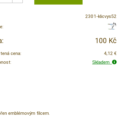
2301-klicvys52
e:
:
100 Kč
tená cena:
4,12 €
nost:
Skladem
tvořen emblémovým filcem.