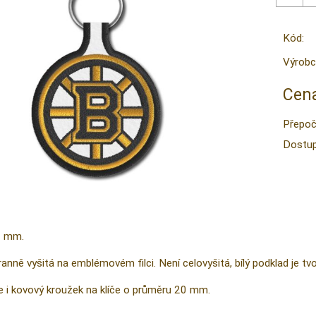
Kód:
Výrobc
Cena
Přepoč
Dostup
0 mm.
ranně vyšitá na emblémovém filci. Není celovyšitá, bílý podklad je 
je i kovový kroužek na klíče o průměru 20 mm.