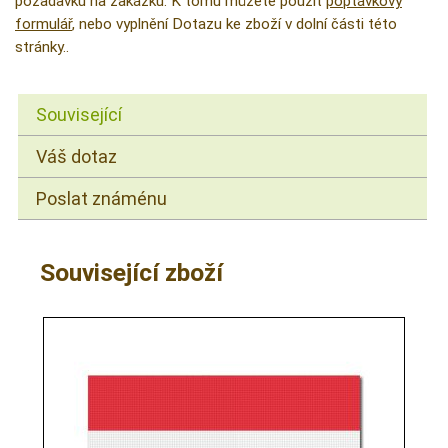
požadavku na zakázku. K tomu můžete použít
poptávkový
formulář
, nebo vyplnění Dotazu ke zboží v dolní části této
stránky..
Související
Váš dotaz
Poslat známénu
Související zboží