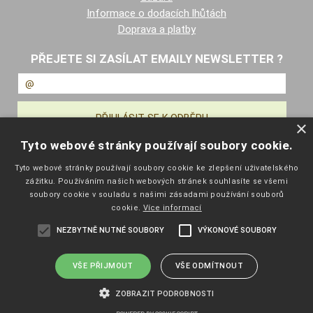
Informace o dodacích lhůtách
Doprava a platby
PŘEJETE SI ZASÍLAT EMAILY NEWSLETTER ?
×
Tyto webové stránky používají soubory cookie.
NAVIGACE
Tyto webové stránky používají soubory cookie ke zlepšení uživatelského
zážitku. Používáním našich webových stránek souhlasíte se všemi
Úvodní strana
soubory cookie v souladu s našimi zásadami používání souborů
Katalog zboží
cookie.
Více informací
Nákupní košík
NEZBYTNĚ NUTNÉ SOUBORY
VÝKONOVÉ SOUBORY
Obchodní podmínky
Kontaktní informace
Odstoupení od smlouvy
VŠE PŘIJMOUT
VŠE ODMÍTNOUT
ZOBRAZIT PODROBNOSTI
Copyright ©
eshop.pelisport.cz
,
provozováno na systému
tvorba e-
shopu
a
pronájem e-shopu
Shop5.cz