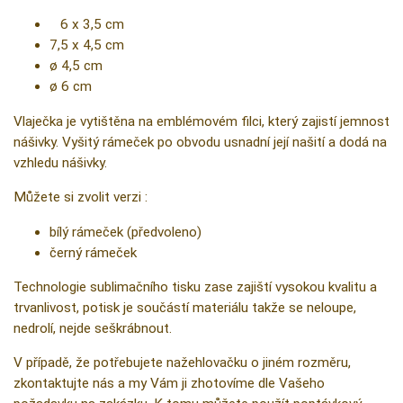
6 x 3,5 cm
7,5 x 4,5 cm
ø 4,5 cm
ø 6 cm
Vlaječka je vytištěna na emblémovém filci, který zajistí jemnost
nášivky. Vyšitý rámeček po obvodu usnadní její našití a dodá na
vzhledu nášivky.
Můžete si zvolit verzi :
bílý rámeček (předvoleno)
černý rámeček
Technologie sublimačního tisku zase zajiští vysokou kvalitu a
trvanlivost, potisk je součástí materiálu takže se neloupe,
nedrolí, nejde seškrábnout.
V případě, že potřebujete nažehlovačku o jiném rozměru,
zkontaktujte nás a my Vám ji zhotovíme dle Vašeho