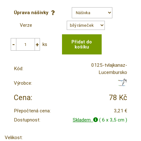
Úprava nášivky
Verze
ks
0125-tvlajkanaz-
Kód:
Lucembursko
Výrobce:
Cena:
78 Kč
Přepočtená cena:
3,21 €
Dostupnost:
Skladem
( 6 x 3,5 cm )
Velikost: