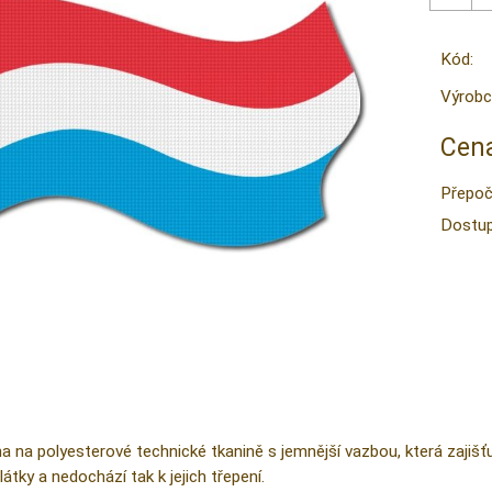
Kód:
Výrobc
Cena
Přepoč
Dostup
na na polyesterové technické tkanině s jemnější vazbou, která zajiš
látky a nedochází tak k jejich třepení.