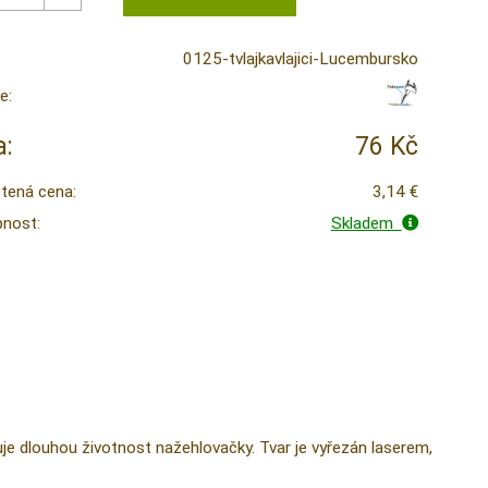
0125-tvlajkavlajici-Lucembursko
e:
:
76 Kč
tená cena:
3,14 €
nost:
Skladem
ťuje dlouhou životnost nažehlovačky. Tvar je vyřezán laserem,