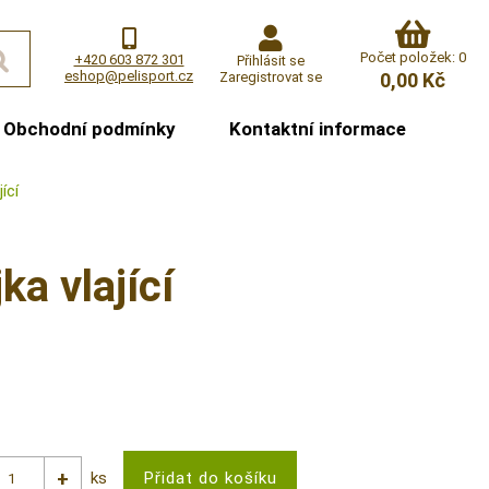
Počet položek: 0
+420 603 872 301
Přihlásit se
eshop@pelisport.cz
Zaregistrovat se
0,00 Kč
Obchodní podmínky
Kontaktní informace
ící
a vlající
ks