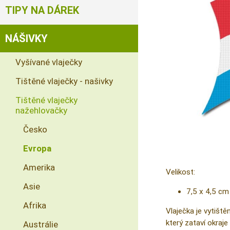
TIPY NA DÁREK
NÁŠIVKY
Vyšívané vlaječky
Tištěné vlaječky - našivky
Tištěné vlaječky
nažehlovačky
Česko
Evropa
Amerika
Velikost:
Asie
7,5 x 4,5 cm
Afrika
Vlaječka je vytiště
který zataví okraje 
Austrálie