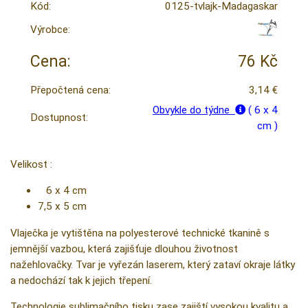
Kód:
0125-tvlajk-Madagaskar
Výrobce:
Cena:
76 Kč
Přepočtená cena:
3,14 €
Obvykle do týdne
( 6 x 4
Dostupnost:
cm )
Velikost :
6 x 4 cm
7,5 x 5 cm
Vlaječka je vytištěna na polyesterové technické tkanině s
jemnější vazbou, která zajišťuje dlouhou životnost
nažehlovačky. Tvar je vyřezán laserem, který zataví okraje látky
a nedochází tak k jejich třepení.
Technologie sublimačního tisku zase zajiští vysokou kvalitu a