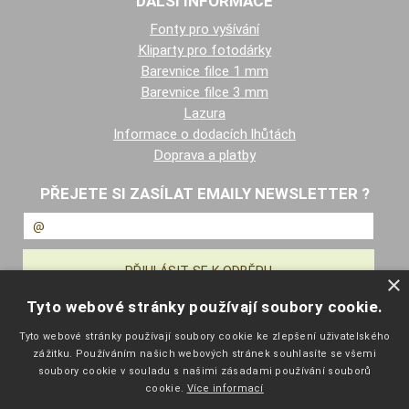
DALŠÍ INFORMACE
Fonty pro vyšívání
Kliparty pro fotodárky
Barevnice filce 1 mm
Barevnice filce 3 mm
Lazura
Informace o dodacích lhůtách
Doprava a platby
PŘEJETE SI ZASÍLAT EMAILY NEWSLETTER ?
×
Tyto webové stránky používají soubory cookie.
NAVIGACE
Tyto webové stránky používají soubory cookie ke zlepšení uživatelského
zážitku. Používáním našich webových stránek souhlasíte se všemi
Úvodní strana
soubory cookie v souladu s našimi zásadami používání souborů
Katalog zboží
cookie.
Více informací
Nákupní košík