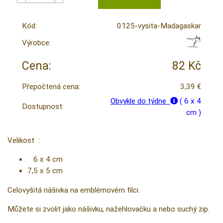
Kód:
0125-vysita-Madagaskar
Výrobce:
Cena:
82 Kč
Přepočtená cena:
3,39 €
Obvykle do týdne
( 6 x 4
Dostupnost:
cm )
Velikost :
6 x 4 cm
7,5 x 5 cm
Celovyšitá nášivka na emblémovém filci.
Můžete si zvolit jako nášivku, nažehlovačku a nebo suchý zip.