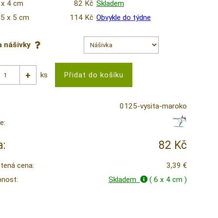
 x 4 cm
82 Kč
Skladem
,5 x 5 cm
114 Kč
Obvykle do týdne
a nášivky
ks
0125-vysita-maroko
e:
:
82 Kč
tená cena:
3,39 €
nost:
Skladem
( 6 x 4 cm )