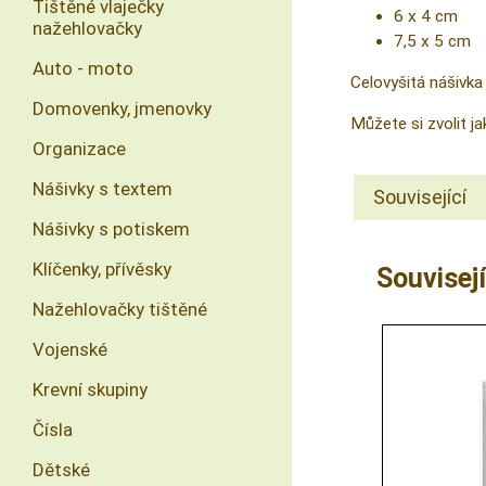
Tištěné vlaječky
6 x 4 cm
nažehlovačky
7,5 x 5 cm
Auto - moto
Celovyšitá nášivka
Domovenky, jmenovky
Můžete si zvolit j
Organizace
Nášivky s textem
Související
Nášivky s potiskem
Klíčenky, přívěsky
Souvisejí
Nažehlovačky tištěné
Vojenské
Krevní skupiny
Čísla
Dětské