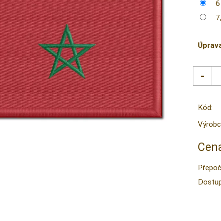
6
7
Úprav
Kód:
Výrobc
Cena
Přepoč
Dostup