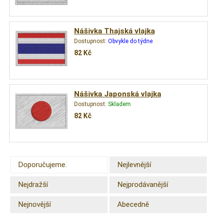
Nášivka Thajská vlajka
Dostupnost:
Obvykle do týdne
82
Kč
Nášivka Japonská vlajka
Dostupnost:
Skladem
82
Kč
Doporučujeme.
Nejlevnější
Nejdražší
Nejprodávanější
Nejnovější
Abecedně