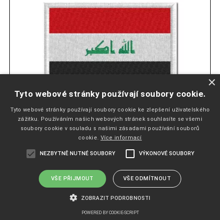
×
Tyto webové stránky používají soubory cookie.
Tyto webové stránky používají soubory cookie ke zlepšení uživatelského
zážitku. Používáním našich webových stránek souhlasíte se všemi
IRÁCKÁ VLAJKA
soubory cookie v souladu s našimi zásadami používání souborů
cookie.
Více informací
NEZBYTNĚ NUTNÉ SOUBORY
VÝKONOVÉ SOUBORY
Obvykle do týdne
82
Kč
VŠE PŘIJMOUT
VŠE ODMÍTNOUT
3,39 EUR
ZOBRAZIT PODROBNOSTI
POWERED BY COOKIE-SCRIPT