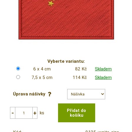
Vyberte variantu:
6 x 4 cm
82 Kč
Skladem
7,5 x 5 cm
114 Kč
Skladem
Úprava nášivky
ks