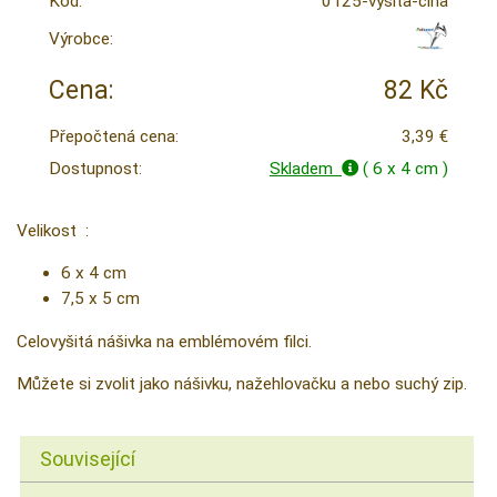
Kód:
0125-vysita-cina
Výrobce:
Cena:
82 Kč
Přepočtená cena:
3,39 €
Dostupnost:
Skladem
( 6 x 4 cm )
Velikost :
6 x 4 cm
7,5 x 5 cm
Celovyšitá nášivka na emblémovém filci.
Můžete si zvolit jako nášivku, nažehlovačku a nebo suchý zip.
Související