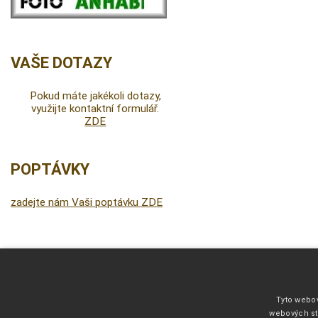
VAŠE DOTAZY
Pokud máte jakékoli dotazy,
využijte kontaktní formulář.
ZDE
POPTÁVKY
zadejte nám Vaši poptávku ZDE
DALŠÍ INFORMACE
Fonty pro vyšívání
Tyto webov
Kliparty pro fotodárky
webových st