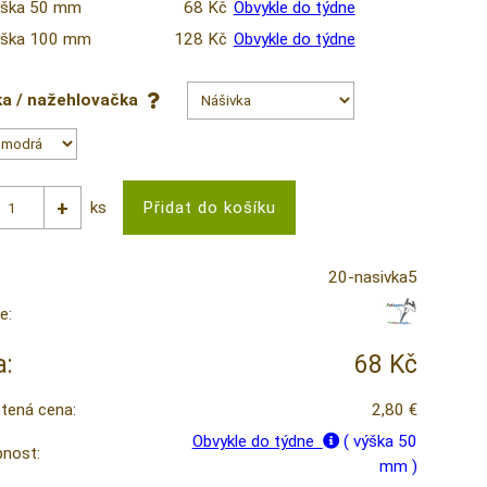
ýška 50 mm
68 Kč
Obvykle do týdne
ýška 100 mm
128 Kč
Obvykle do týdne
ka / nažehlovačka
ks
20-nasivka5
e:
:
68 Kč
tená cena:
2,80 €
Obvykle do týdne
( výška 50
nost:
mm )