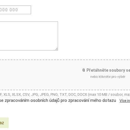
📎 Přetáhněte soubory s
nebo klikněte pro výběr
DF, XLS, XLSX, CSV, JPG, JPEG, PNG, TXT, DOC, DOCX (max 10 MB / soubor, ma
se zpracováním osobních údajů pro zpracování mého dotazu
Více i