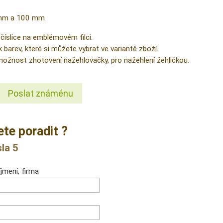
 mm a 100 mm
 číslice na emblémovém filci.
k barev, které si můžete vybrat ve variantě zboží.
 možnost zhotovení nažehlovačky, pro nažehlení žehličkou.
Poslat známénu
ete poradit ?
la 5
jmení, firma