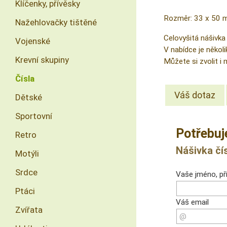
Klíčenky, přívěsky
Rozměr: 33 x 50
Nažehlovačky tištěné
Celovyšitá nášivka
Vojenské
V nabídce je několi
Krevní skupiny
Můžete si zvolit i
Čísla
Váš dotaz
Dětské
Sportovní
Potřebuj
Retro
Nášivka čís
Motýli
Srdce
Vaše jméno, pří
Ptáci
Váš email
Zvířata