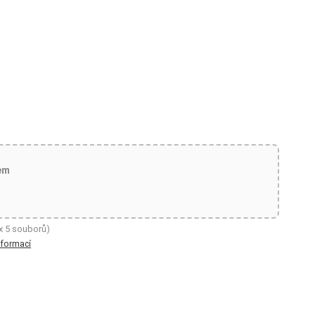
em
x 5 souborů)
nformací