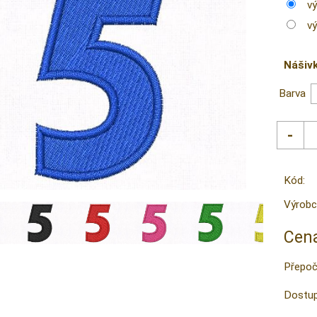
v
v
Nášiv
Barva
Kód:
Výrobc
Cena
Přepoč
Dostup