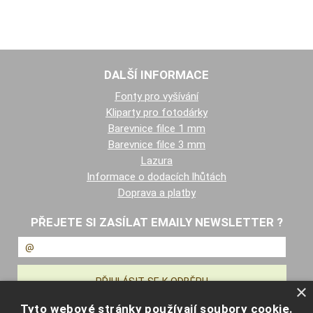
DALŠÍ INFORMACE
Fonty pro vyšívání
Kliparty pro fotodárky
Barevnice filce 1 mm
Barevnice filce 3 mm
Lazura
Informace o dodacích lhůtách
Doprava a platby
PŘEJETE SI ZASÍLAT EMAILY NEWSLETTER ?
×
Tyto webové stránky používají soubory cookie.