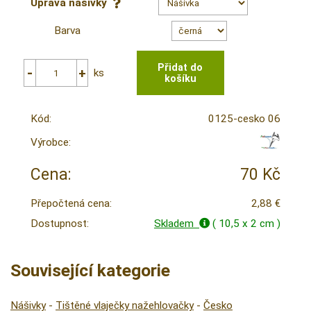
Úprava nášivky
Barva
ks
Kód:
0125-cesko 06
Výrobce:
Cena:
70 Kč
Přepočtená cena:
2,88 €
Dostupnost:
Skladem
( 10,5 x 2 cm )
Související kategorie
Nášivky
-
Tištěné vlaječky nažehlovačky
-
Česko