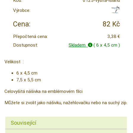
Kód:
0125-vysita-island
Výrobce:
Cena:
82 Kč
Přepočtená cena:
3,38 €
Dostupnost:
Skladem
( 6 x 4,5 cm )
Velikost :
6 x 4,5 cm
7,5 x 5,5 cm
Celovyšitá nášivka na emblémovém filci
Můžete si zvolit jako nášivku, nažehlovačku nebo na suchý zip.
Související